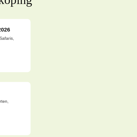
2026
afaris,
rten,