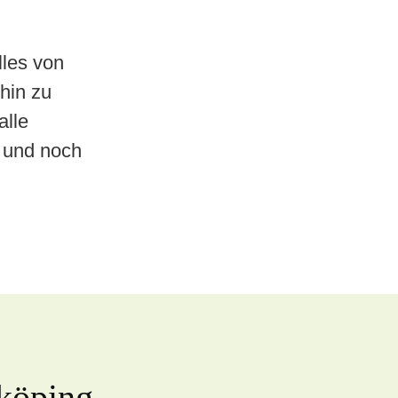
lles von
hin zu
alle
s und noch
öping
sflug in die Natur
köping