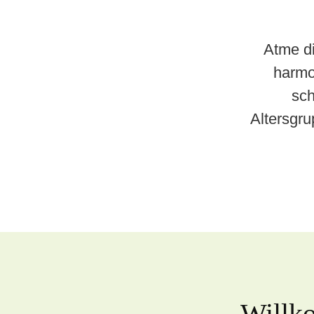
Atme di
harmo
sch
Altersgru
Naturerlebnisse
Wandern in Linköping
Fahrrad fahren in Linköping
Willk