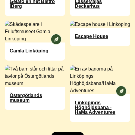
Gelato en het Bistro
LasseMajas
iBerg
Deckarhus
Escape House
Vi på [ANAME] är en Miljösäkrad verk
Gamla Linköping
Vi på [A
Östergötlands
museum
Linköpings
Höghöjdsbana -
HaMa Adventures