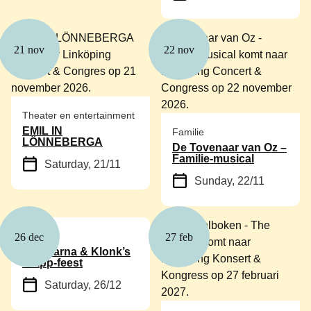
21 nov
22 nov
Theater en entertainment
EMIL IN
Familie
LÖNNEBERGA
De Tovenaar van Oz –
Familie-musical
Saturday, 21/11
Sunday, 22/11
Familie
26 dec
27 feb
Babblarna & Klonk’s
Klapp-feest
Saturday, 26/12