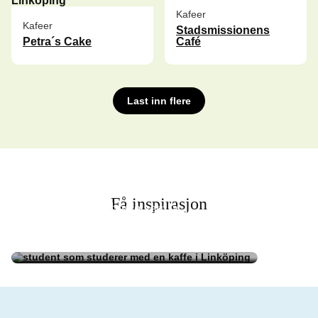
Kafeer
Kafeer
Stadsmissionens
Petra´s Cake
Café
Last inn flere
Få inspirasjon
Linköpings beste semla
Linköpings koselige plugg- &
hengesteder