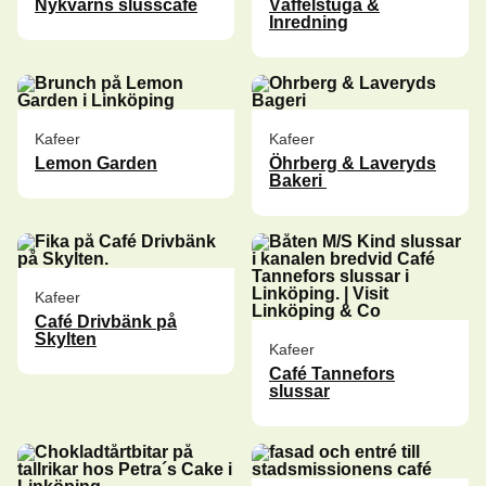
Nykvarns slusscafé
Våffelstuga &
Inredning
Kafeer
Kafeer
Lemon Garden
Öhrberg & Laveryds
Bakeri
Kafeer
Café Drivbänk på
Skylten
Kafeer
Café Tannefors
slussar