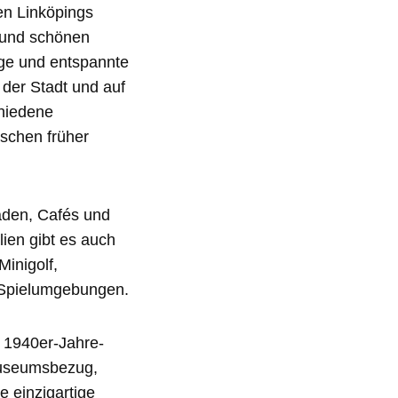
en Linköpings
n und schönen
ige und entspannte
der Stadt und auf
chiedene
schen früher
Läden, Cafés und
ien gibt es auch
inigolf,
e Spielumgebungen.
 1940er-Jahre-
Museumsbezug,
e einzigartige