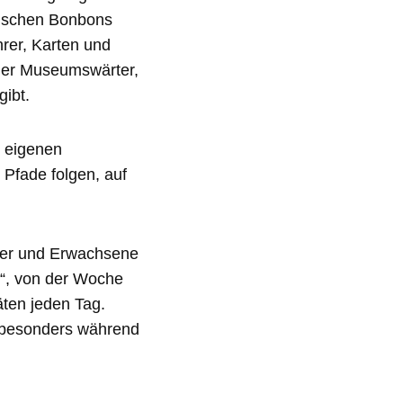
dischen Bonbons
rer, Karten und
 der Museumswärter,
ibt.
n eigenen
 Pfade folgen, auf
nder und Erwachsene
r“, von der Woche
äten jeden Tag.
besonders während