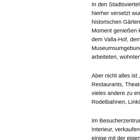
In den Stadtsvierte
hierher versetzt w
historischen Gärte
Moment genießen kö
dem Valla-Hof, dem
Museumsumgebungen
arbeiteten, wohnten
Aber nicht alles is
Restaurants, Theat
vieles andere zu en
Rodelbahnen, Linkö
Im Besucherzentru
Interieur, verkauf
einige mit der eige