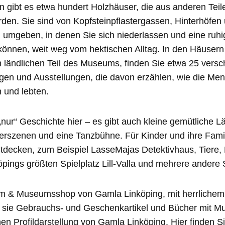
ln gibt es etwa hundert Holzhäuser, die aus anderen Teil
urden. Sie sind von Kopfsteinpflastergassen, Hinterhöfe
n umgeben, in denen Sie sich niederlassen und eine ruh
nnen, weit weg vom hektischen Alltag. In den Häusern 
 ländlichen Teil des Museums, finden Sie etwa 25 vers
 und Ausstellungen, die davon erzählen, wie die Men
 und lebten.
t „nur“ Geschichte hier – es gibt auch kleine gemütliche 
erszenen und eine Tanzbühne. Für Kinder und ihre Famil
tdecken, zum Beispiel LasseMajas Detektivhaus, Tiere, M
pings größten Spielplatz Lill-Valla und mehrere ander
m & Museumsshop von Gamla Linköping, mit herrlichem
en sie Gebrauchs- und Geschenkartikel und Bücher mit 
nen Profildarstellung von Gamla Linköping. Hier finden Si