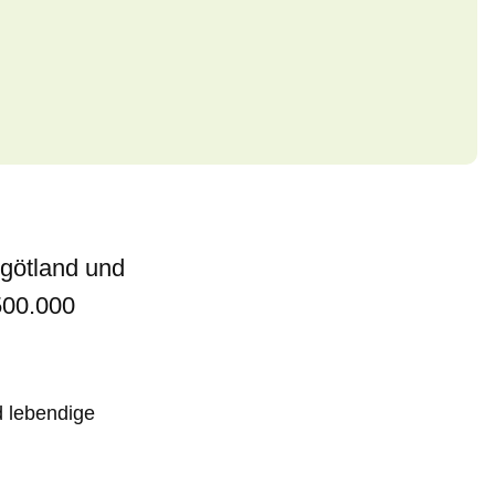
rgötland und
500.000
d lebendige