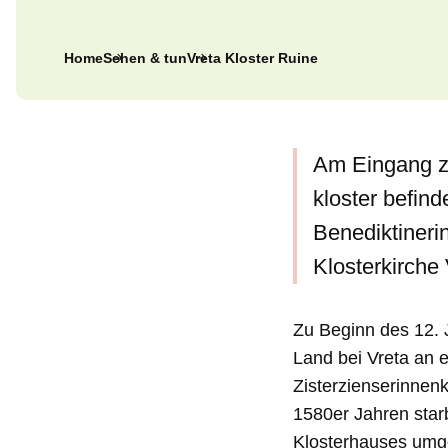
Home
Sehen & tun
Vreta Kloster Ruine
Am Eingang z
kloster befin
Benediktineri
Klosterkirche 
Zu Beginn des 12. 
Land bei Vreta an e
Zisterzienserinnenk
1580er Jahren star
Klosterhauses umge