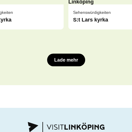
gkeiten
Sehenswürdigkeiten
kyrka
S:t Lars kyrka
Lade mehr