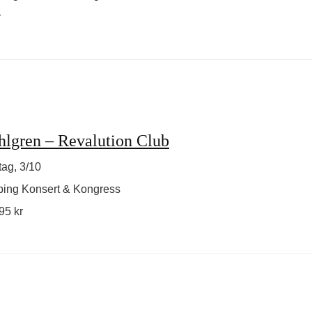
r
lgren – Revalution Club
ag, 3/10
ping Konsert & Kongress
95 kr