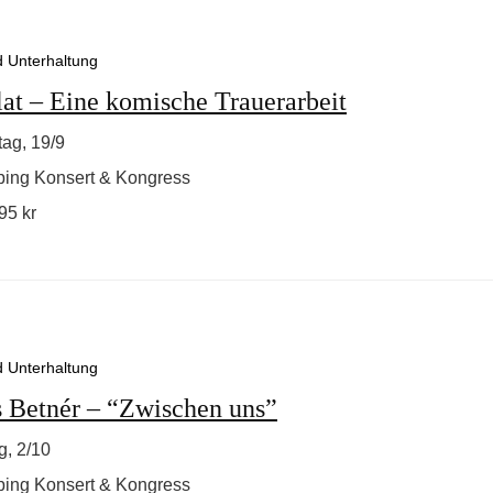
d Unterhaltung
lat – Eine komische Trauerarbeit
ag, 19/9
ping Konsert & Kongress
95 kr
d Unterhaltung
 Betnér – “Zwischen uns”
g, 2/10
ping Konsert & Kongress