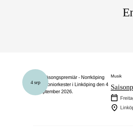
En
Musik
4 sep
Saisonp
Freita
Linkö