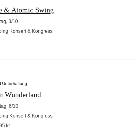
le & Atomic Swing
ag, 3/10
ping Konsert & Kongress
r
d Unterhaltung
im Wunderland
tag, 6/10
ping Konsert & Kongress
95 kr