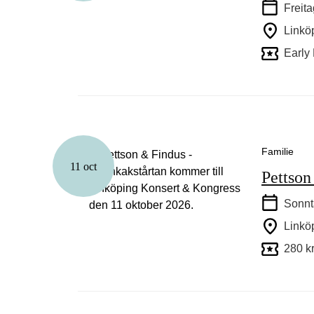
Freita
Linkö
Early 
Familie
11 oct
Pettson
Sonnt
Linkö
280 k