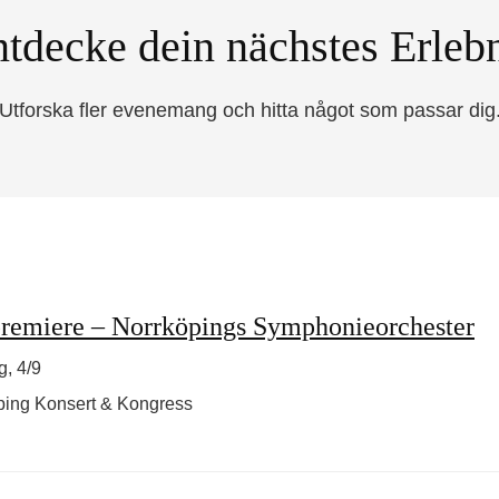
tdecke dein nächstes Erleb
Utforska fler evenemang och hitta något som passar dig
remiere – Norrköpings Symphonieorchester
g, 4/9
ping Konsert & Kongress