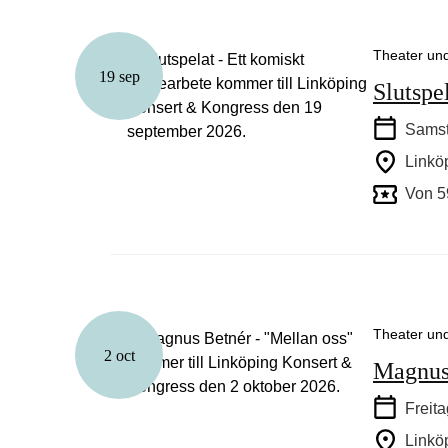
Theater un
19 sep
Slutspe
Samst
Linkö
Von 5
Theater un
2 oct
Magnus
Freita
Linkö