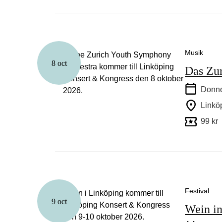
Musik
8 oct
Das Zur
Donne
Linkö
99 kr
Festival
9 oct
Wein i