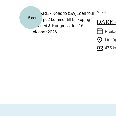
Musik
16 oct
DARE –
Freita
Linkö
475 k