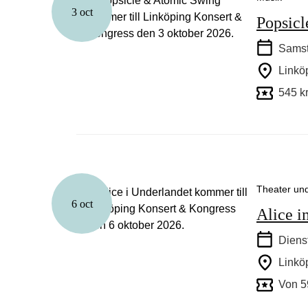
3 oct
Popsic
Samst
Linkö
545 k
Theater un
6 oct
Alice 
Diens
Linkö
Von 5