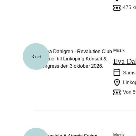
475 k
Musik
3 oct
Eva Dah
Samst
Linkö
Von 5
Musik