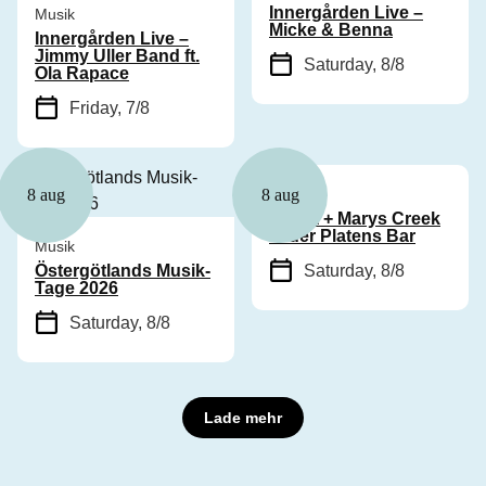
Innergården Live –
Musik
Micke & Benna
Innergården Live –
Jimmy Uller Band ft.
Saturday, 8/8
Ola Rapace
Friday, 7/8
Musik
8 aug
8 aug
Cyhra + Marys Creek
in der Platens Bar
Musik
Östergötlands Musik-
Saturday, 8/8
Tage 2026
Saturday, 8/8
Lade mehr