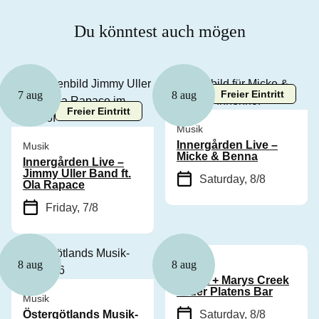
Du könntest auch mögen
Freier Eintritt
7 aug
8 aug
Freier Eintritt
Musik
Innergården Live –
Musik
Micke & Benna
Innergården Live –
Jimmy Uller Band ft.
Saturday, 8/8
Ola Rapace
Friday, 7/8
Musik
8 aug
8 aug
Cyhra + Marys Creek
in der Platens Bar
Musik
Östergötlands Musik-
Saturday, 8/8