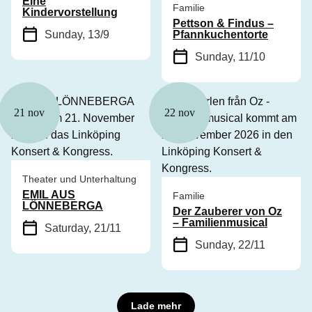
Eine
Familie
Kindervorstellung
Pettson & Findus –
Sunday, 13/9
Pfannkuchentorte
Sunday, 11/10
21 nov
22 nov
Theater und Unterhaltung
EMIL AUS
Familie
LÖNNEBERGA
Der Zauberer von Oz
– Familienmusical
Saturday, 21/11
Sunday, 22/11
Lade mehr