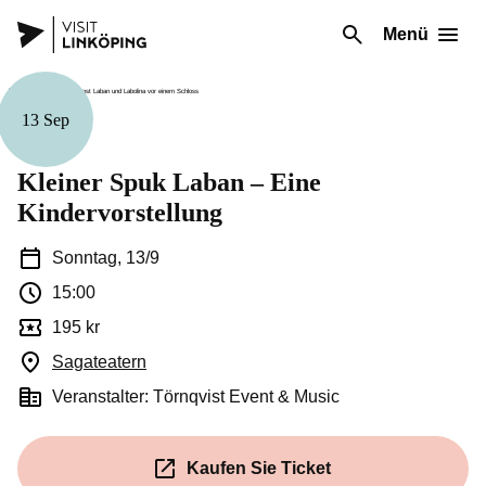
Menü
13 Sep
Familie
Kleiner Spuk Laban – Eine
Kindervorstellung
Sonntag, 13/9
15:00
195 kr
Sagateatern
(Öffnet in einem neuen Fenster)
Veranstalter: Törnqvist Event & Music
Kaufen Sie Ticket
(Öffnet in einem neuen Fenste