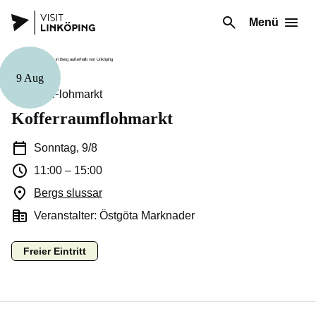
Menü
9 Aug
Markt & Flohmarkt
Kofferraumflohmarkt
Sonntag, 9/8
11:00
–
15:00
Bergs slussar
(Öffnet in einem neuen Fenster)
Veranstalter: Östgöta Marknader
Freier Eintritt