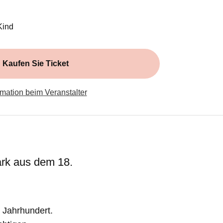
 in einem neuen Fenster)
Kind
Kaufen Sie Ticket
(Öffnet in einem neuen Fenster)
rmation beim Veranstalter
rk aus dem 18.
 Jahrhundert.