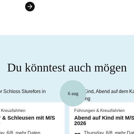
Du könntest auch mögen
6 aug
 Kreuzfahrten
Führungen & Kreuzfahrten
 & Schleusen mit M/S
Abend auf Kind mit M/
6
2026
y, 6/8
, mehr Daten
Thursday, 6/8
, mehr Da