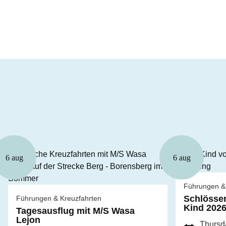
6 aug
6 aug
Führungen &
Schlösser
Führungen & Kreuzfahrten
Kind 202
Tagesausflug mit M/S Wasa
Lejon
Thursda