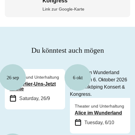
Kongress
Link zur Google-Karte
Du könntest auch mögen
Theater und Unterhaltung
26 sep
6 okt
Tanz: Hier-Uns-Jetzt
zweite
Saturday, 26/9
Theater und Unterhaltung
Alice im Wunderland
Tuesday, 6/10