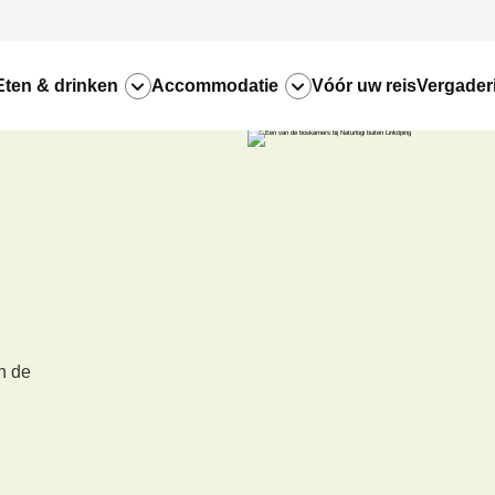
Eten & drinken
Accommodatie
Vóór uw reis
Vergader
n de