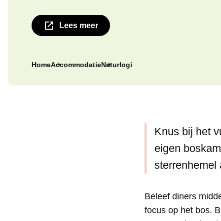
Lees meer
Home
Accommodatie
Naturlogi
Knus bij het 
eigen boskame
sterrenhemel a
Beleef diners midde
focus op het bos. Bi