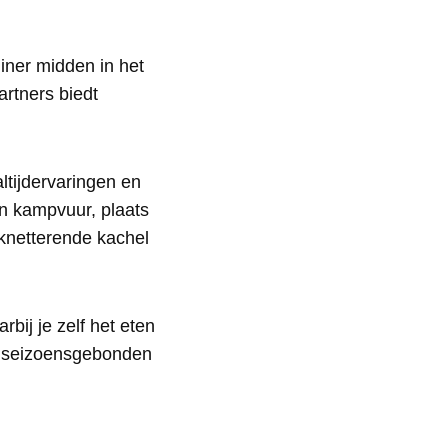
diner midden in het
rtners biedt
ltijdervaringen en
n kampvuur, plaats
knetterende kachel
bij je zelf het eten
n seizoensgebonden