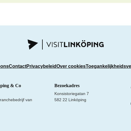
 ons
Contact
Privacybeleid
Over cookies
Toegankelijkheidsve
öping & Co
Bezoekadres
Konsistoriegatan 7
ranchebedrijf van
582 22 Linköping