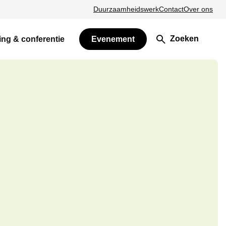
Duurzaamheidswerk
Contact
Over ons
Zoeken
ing & conferentie
Evenement