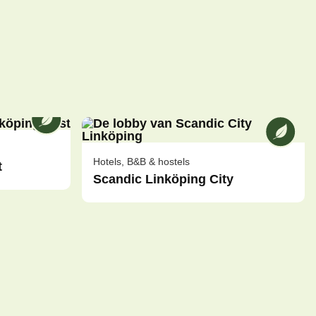
Vi bij [ANAME] zijn een milieugecertificeerde 
Vi bij [
Hotels, B&B & hostels
t
Scandic Linköping City