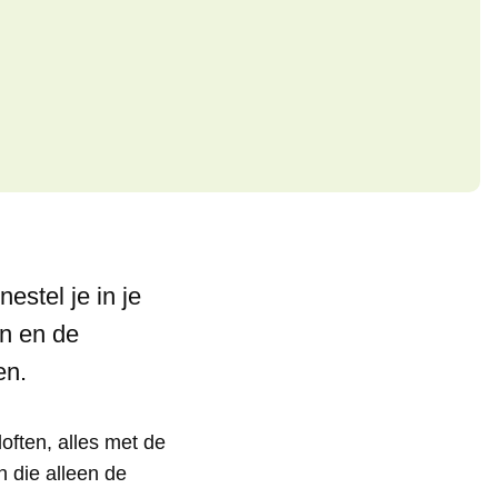
estel je in je
en en de
en.
often, alles met de
n die alleen de