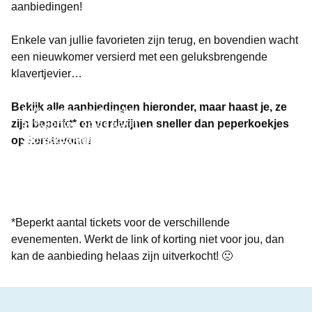
aanbiedingen!
Enkele van jullie favorieten zijn terug, en bovendien wacht
een nieuwkomer versierd met een geluksbrengende
klavertjevier…
Bekijk alle aanbiedingen hieronder, maar haast je, ze
50% korting op de ticket
zijn beperkt* en verdwijnen sneller dan peperkoekjes
50% korting op de ticket
Petter en het Norrköpings
50% korting op de ticket
50% korting op het ticket voor de avondpas
op kerstavond!
200 kr korting op entree incl. buffet
Björn Gustafsson Live!
Symfoniorkester
Aladdin – De Musical
Bier Expo
Ierse Avond 2026
*Beperkt aantal tickets voor de verschillende
evenementen. Werkt de link of korting niet voor jou, dan
kan de aanbieding helaas zijn uitverkocht! 🙁