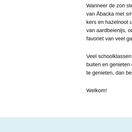
Wanneer de zon ster
van Åbacka met sma
kers en hazelnoot u
van aardbeienijs, o
favoriet van veel g
Veel schoolklassen 
buiten en genieten d
te genieten, dan be
Welkom!