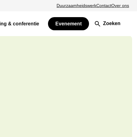
Duurzaamheidswerk
Contact
Over ons
Zoeken
ing & conferentie
Evenement