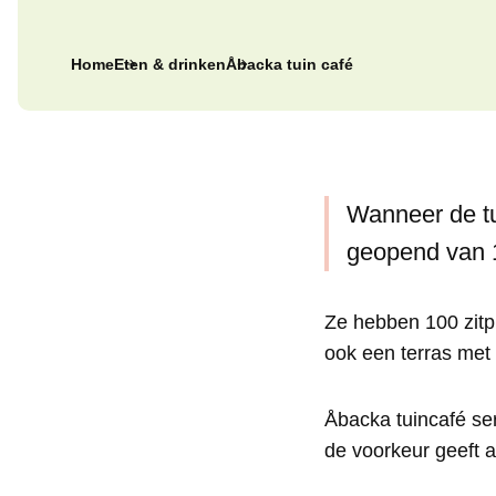
Home
Eten & drinken
Åbacka tuin café
Wanneer de tui
geopend van 1
Ze hebben 100 zitpl
ook een terras met
Åbacka tuincafé ser
de voorkeur geeft a