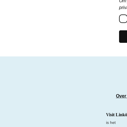
Om 
priv
Over
Visit Link
is het