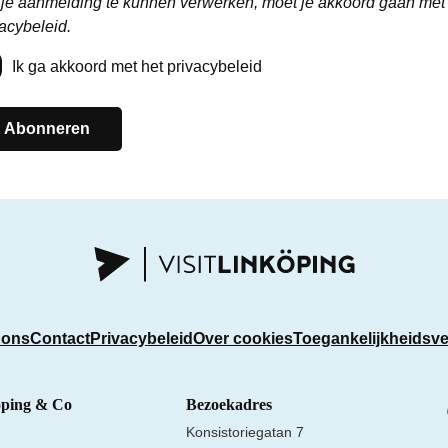
je aanmelding te kunnen verwerken, moet je akkoord gaan met
acybeleid.
Ik ga akkoord met het privacybeleid
Abonneren
 ons
Contact
Privacybeleid
Over cookies
Toegankelijkheidsve
öping & Co
Bezoekadres
Konsistoriegatan 7