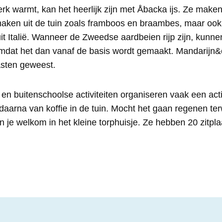
k warmt, kan het heerlijk zijn met Åbacka ijs. Ze maken
ken uit de tuin zoals framboos en braambes, maar ook i
it Italië. Wanneer de Zweedse aardbeien rijp zijn, kunn
mdat het dan vanaf de basis wordt gemaakt. Mandarijn&ci
asten geweest.
en buitenschoolse activiteiten organiseren vaak een activ
aarna van koffie in de tuin. Mocht het gaan regenen terwij
n je welkom in het kleine torphuisje. Ze hebben 20 zitpl