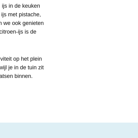
 ijs in de keuken
js met pistache,
en we ook genieten
troen-ijs is de
iteit op het plein
l je in de tuin zit
aatsen binnen.