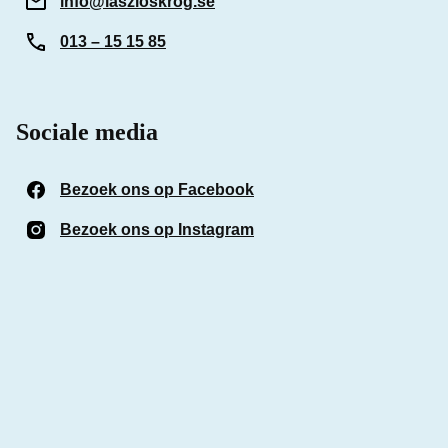
info@laszloskrog.se
013 – 15 15 85
Sociale media
Bezoek ons op Facebook
(Opent in een nieuw venst
Bezoek ons op Instagram
(Opent in een nieuw venst