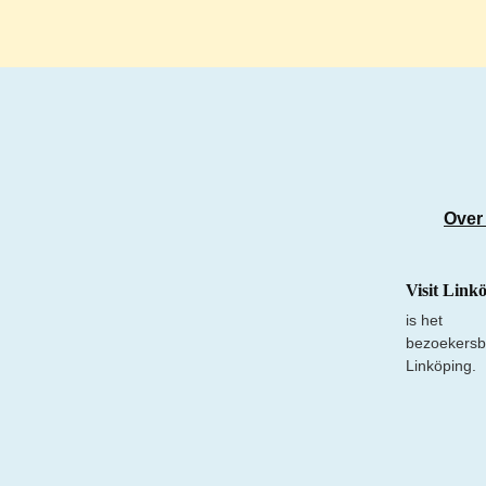
Over
Visit Link
is het
bezoekersb
Linköping.