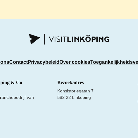
 ons
Contact
Privacybeleid
Over cookies
Toegankelijkheidsve
öping & Co
Bezoekadres
Konsistoriegatan 7
ranchebedrijf van
582 22 Linköping