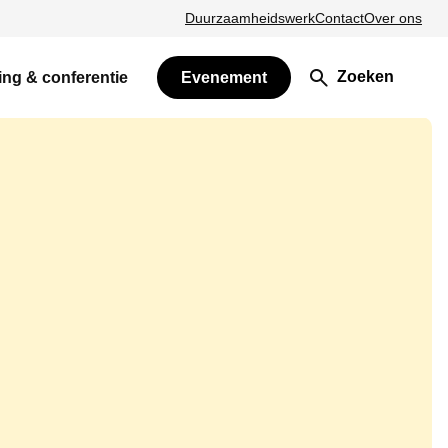
Duurzaamheidswerk
Contact
Over ons
Zoeken
ing & conferentie
Evenement