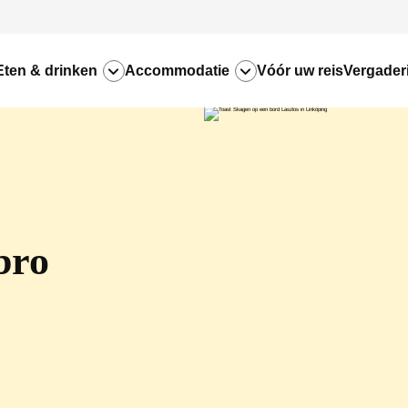
Eten & drinken
Accommodatie
Vóór uw reis
Vergader
bro