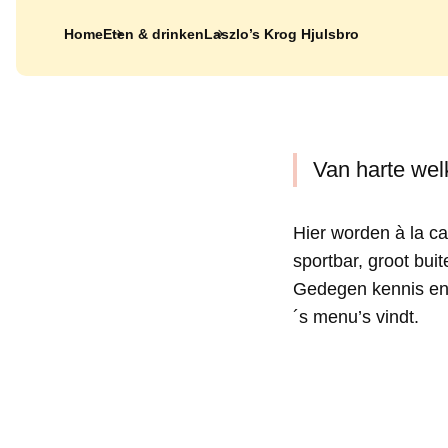
Home
Eten & drinken
Laszlo’s Krog Hjulsbro
Van harte welk
Hier worden à la c
sportbar, groot bu
Gedegen kennis en 
´s menu’s vindt.