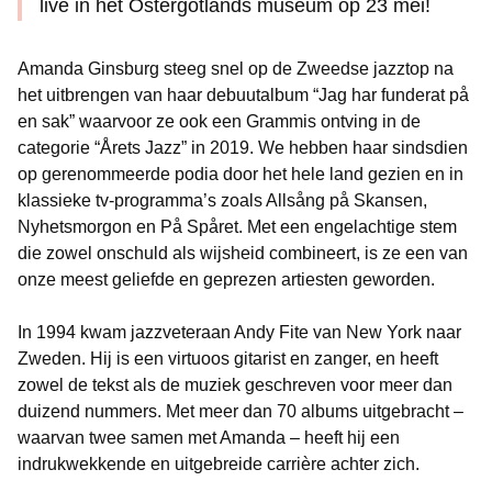
live in het Östergötlands museum op 23 mei!
Amanda Ginsburg steeg snel op de Zweedse jazztop na
het uitbrengen van haar debuutalbum “Jag har funderat på
en sak” waarvoor ze ook een Grammis ontving in de
categorie “Årets Jazz” in 2019. We hebben haar sindsdien
op gerenommeerde podia door het hele land gezien en in
klassieke tv-programma’s zoals Allsång på Skansen,
Nyhetsmorgon en På Spåret. Met een engelachtige stem
die zowel onschuld als wijsheid combineert, is ze een van
onze meest geliefde en geprezen artiesten geworden.
In 1994 kwam jazzveteraan Andy Fite van New York naar
Zweden. Hij is een virtuoos gitarist en zanger, en heeft
zowel de tekst als de muziek geschreven voor meer dan
duizend nummers. Met meer dan 70 albums uitgebracht –
waarvan twee samen met Amanda – heeft hij een
indrukwekkende en uitgebreide carrière achter zich.