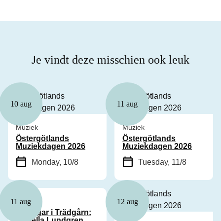
Je vindt deze misschien ook leuk
10 aug
11 aug
Muziek
Muziek
Östergötlands
Östergötlands
Muziekdagen 2026
Muziekdagen 2026
Monday, 10/8
Tuesday, 11/8
Muziek
11 aug
12 aug
Tisdagar i Trädgårn:
Isabella Lundgren