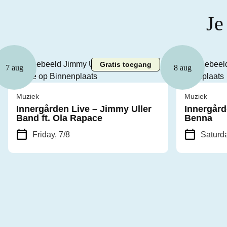
Je
Gratis toegang
7 aug
8 aug
Muziek
Muziek
Innergården Live – Jimmy Uller
Innergård
Band ft. Ola Rapace
Benna
Friday, 7/8
Saturda