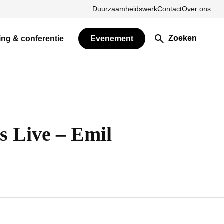
Duurzaamheidswerk
Contact
Over ons
Zoeken
ing & conferentie
Evenement
s Live – Emil