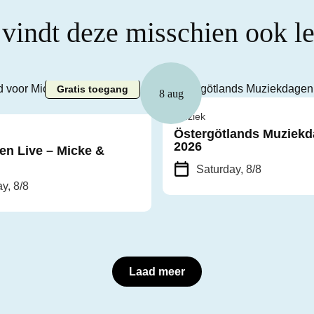
 vindt deze misschien ook l
Gratis toegang
8 aug
Muziek
Östergötlands Muziek
2026
en Live – Micke &
Saturday, 8/8
y, 8/8
Laad meer