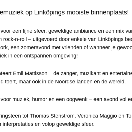
vemuziek op Linköpings mooiste binnenplaats!
 voor een fijne sfeer, geweldige ambiance en een mix va
n rock-n-roll – uitgevoerd door enkele van Linköpings bes
 work, een zomeravond met vrienden of wanneer je gewoo
iek in een ontspannen omgeving!
nteert Emil Mattisson – de zanger, muzikant en entertaine
nd toert, maar ook in de Noordse landen en de wereld.
 voor muziek, humor en een oogwenk – een avond vol en
ringsteen tot Thomas Stenström, Veronica Maggio en T
interpretaties en volop geweldige sfeer.