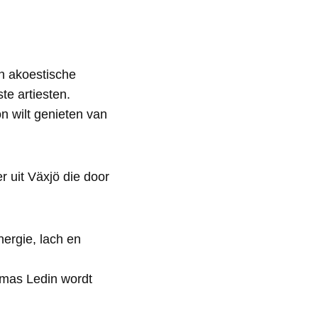
n akoestische
te artiesten.
n wilt genieten van
r uit Växjö die door
ergie, lach en
omas Ledin wordt