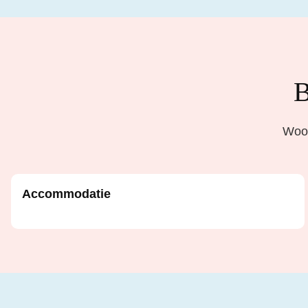
B
Woon
Accommodatie