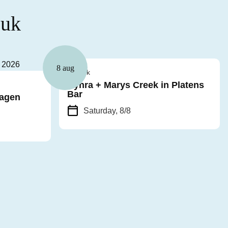
euk
8 aug
Muziek
Cyhra + Marys Creek in Platens
Bar
dagen
Saturday, 8/8