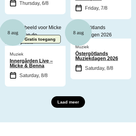
Thursday, 6/8
Friday, 7/8
8 aug
8 aug
Gratis toegang
Muziek
Östergötlands
Muziek
Muziekdagen 2026
Innergården Live –
Micke & Benna
Saturday, 8/8
Saturday, 8/8
Laad meer