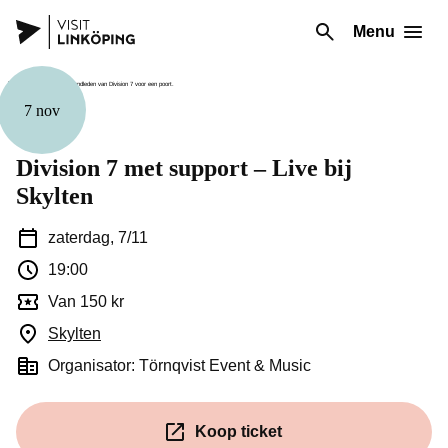
Menu
7 nov
Muziek
Division 7 met support – Live bij
Skylten
zaterdag, 7/11
19:00
Van 150 kr
Skylten
(Opent in een nieuw venster)
Organisator: Törnqvist Event & Music
Koop ticket
(Opent in een nieuw venster)