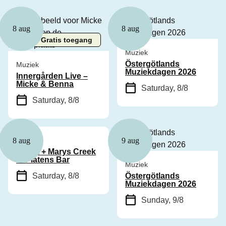
8 aug
8 aug
Gratis toegang
Muziek
Östergötlands
Muziek
Muziekdagen 2026
Innergården Live –
Micke & Benna
Saturday, 8/8
Saturday, 8/8
Muziek
8 aug
9 aug
Cyhra + Marys Creek
in Platens Bar
Muziek
Saturday, 8/8
Östergötlands
Muziekdagen 2026
Sunday, 9/8