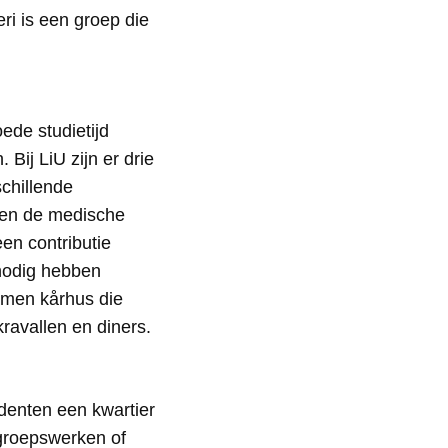
i is een groep die
ede studietijd
ij LiU zijn er drie
schillende
) en de medische
een contributie
 nodig hebben
samen kårhus die
kravallen en diners.
udenten een kwartier
 groepswerken of