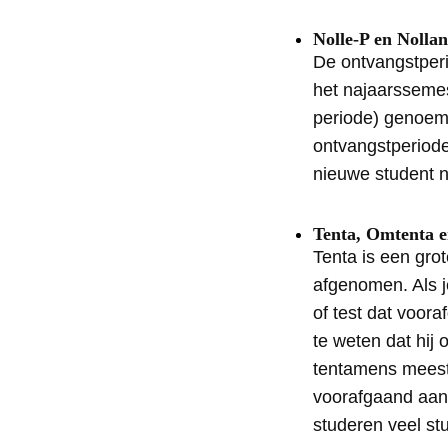
Nolle-P en Nollan
De ontvangstperi
het najaarssemes
periode) genoem
ontvangstperiode
nieuwe student n
Tenta, Omtenta 
Tenta is een gro
afgenomen. Als j
of test dat voor
te weten dat hij
tentamens meesta
voorafgaand aan
studeren veel st