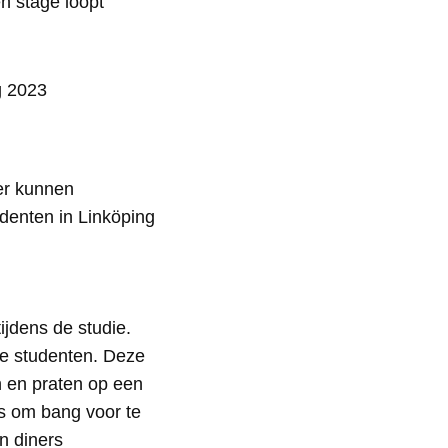
n stage loopt
er kunnen
denten in Linköping
ijdens de studie.
we studenten. Deze
n en praten op een
ts om bang voor te
en diners