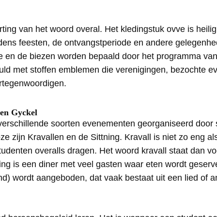
ting van het woord overal. Het kledingstuk ovve is heili
jdens feesten, de ontvangstperiode en andere gelegenh
ve en de biezen worden bepaald door het programma van
uld met stoffen emblemen die verenigingen, bezochte 
ertegenwoordigen.
 en Gyckel
verschillende soorten evenementen georganiseerd door 
e zijn Kravallen en de Sittning. Kravall is niet zo eng als
tudenten overalls dragen. Het woord kravall staat dan vo
tning is een diner met veel gasten waar eten wordt geser
) wordt aangeboden, dat vaak bestaat uit een lied of