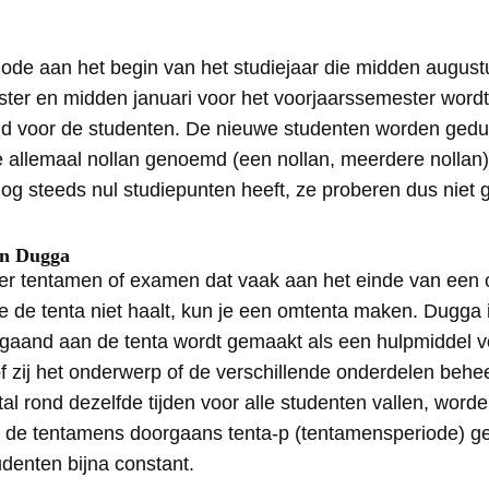
ode aan het begin van het studiejaar die midden augustu
ter en midden januari voor het voorjaarssemester wordt 
d voor de studenten. De nieuwe studenten worden ged
 allemaal nollan genoemd (een nollan, meerdere nollan)
og steeds nul studiepunten heeft, ze proberen dus niet 
en Dugga
ter tentamen of examen dat vaak aan het einde van een 
e de tenta niet haalt, kun je een omtenta maken. Dugga i
afgaand aan de tenta wordt gemaakt als een hulpmiddel 
 of zij het onderwerp of de verschillende onderdelen beh
l rond dezelfde tijden voor alle studenten vallen, wor
 de tentamens doorgaans tenta-p (tentamensperiode) 
udenten bijna constant.