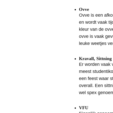
Ovve
Ovve is een afkor
en wordt vaak ti
kleur van de ov
ovve is vaak gev
leuke weetjes v
Kravall, Sittning
Er worden vaak 
meest studentikoz
een feest waar s
overall. Een sit
wel spex genoemd
VFU