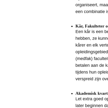
organiseert, maa
een combinatie i
Kår, Fakulteter 
Een kår is een b
hebben, ze kunne
kårer en elk vert
opleidingsgebiede
(medfak) facultei
betalen aan de kå
tijdens hun ople
verspreid zijn ov
Akademisk kvart
Let extra goed o
later beginnen d