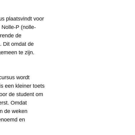
s plaatsvindt voor
Nolle-P (nolle-
urende de
. Dit omdat de
gemeen te zijn.
cursus wordt
s een kleiner toets
voor de student om
eerst. Omdat
den de weken
genoemd en