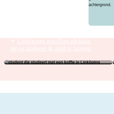
Linköpings gezellige plekken
om te studeren & rond te hangen