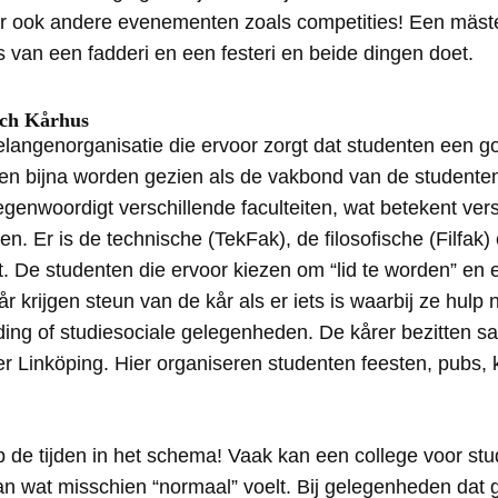
r ook andere evenementen zoals competities! Een mäster
s van een fadderi en een festeri en beide dingen doet.
och Kårhus
elangenorganisatie die ervoor zorgt dat studenten een go
n bijna worden gezien als de vakbond van de studenten. B
egenwoordigt verschillende faculteiten, wat betekent ver
n. Er is de technische (TekFak), de filosofische (Filfak
t. De studenten die ervoor kiezen om “lid te worden” en 
r krijgen steun van de kår als er iets is waarbij ze hulp
iding of studiesociale gelegenheden. De kårer bezitten 
er Linköping. Hier organiseren studenten feesten, pubs, 
p de tijden in het schema! Vaak kan een college voor st
an wat misschien “normaal” voelt. Bij gelegenheden dat