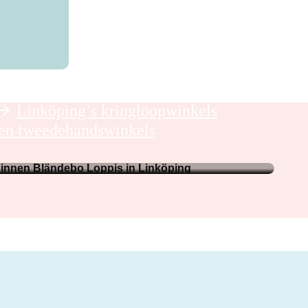
Linköping’s kringloopwinkels
en tweedehandswinkels