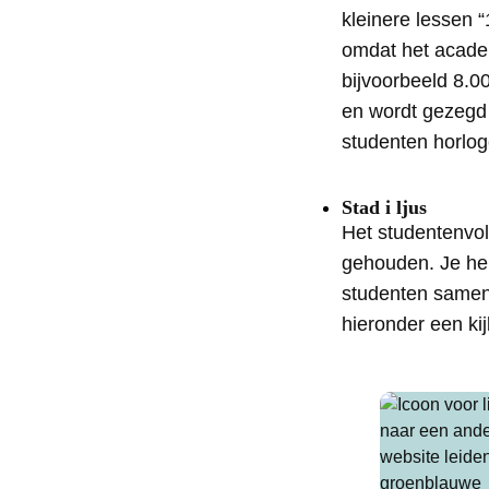
kleinere lessen 
omdat het academ
bijvoorbeeld 8.0
en wordt gezegd d
studenten horlog
Stad i ljus
Het studentenvolk
gehouden. Je heb
studenten samen
hieronder een ki