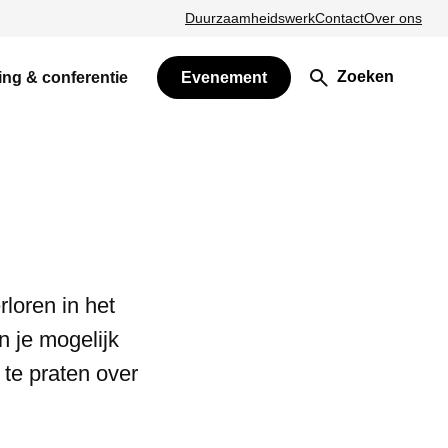
Duurzaamheidswerk
Contact
Over ons
Zoeken
ing & conferentie
Evenement
rloren in het
 je mogelijk
 te praten over