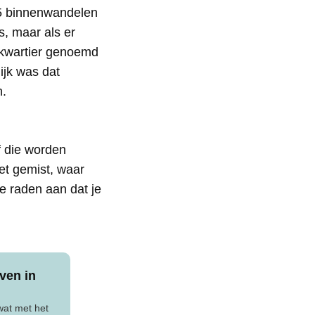
.15 binnenwandelen
, maar als er
h kwartier genoemd
ijk was dat
n.
f die worden
et gemist, waar
 raden aan dat je
ven in
wat met het