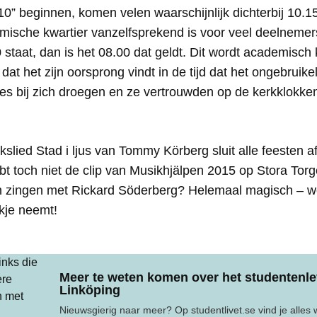
“10” beginnen, komen velen waarschijnlijk dichterbij 10
ische kwartier vanzelfsprekend is voor veel deelnemers
0 staat, dan is het 08.00 dat geldt. Dit wordt academisc
at het zijn oorsprong vindt in de tijd dat het ongebruikel
es bij zich droegen en ze vertrouwden op de kerkklokke
slied Stad i ljus van Tommy Körberg sluit alle feesten a
t toch niet de clip van Musikhjälpen 2015 op Stora Torg
 zingen met Rickard Söderberg? Helemaal magisch – we
jkje neemt!
Meer te weten komen over het studentenle
Linköping
Nieuwsgierig naar meer? Op studentlivet.se vind je alles 