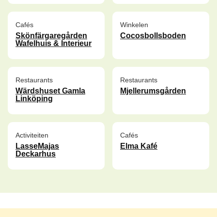
Cafés
Winkelen
Skönfärgaregården
Cocosbollsboden
Wafelhuis & Interieur
Restaurants
Restaurants
Wärdshuset Gamla
Mjellerumsgården
Linköping
Activiteiten
Cafés
LasseMajas
Elma Kafé
Deckarhus