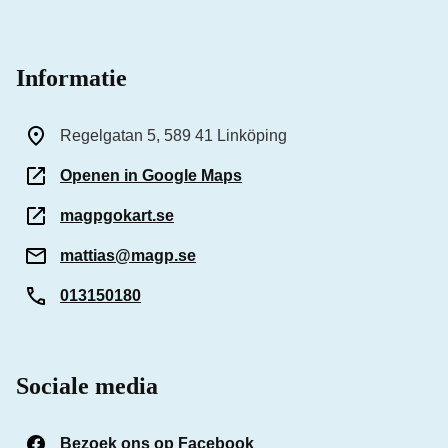
Informatie
Regelgatan 5, 589 41 Linköping
Openen in Google Maps
magpgokart.se
mattias@magp.se
013150180
Sociale media
Bezoek ons op Facebook
(Opent in een nieuw venst