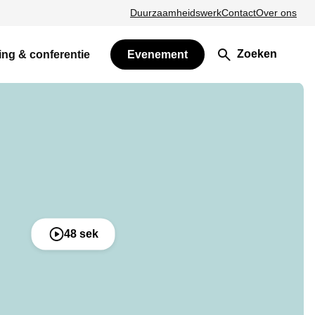
Duurzaamheidswerk
Contact
Over ons
Zoeken
ing & conferentie
Evenement
48 sek