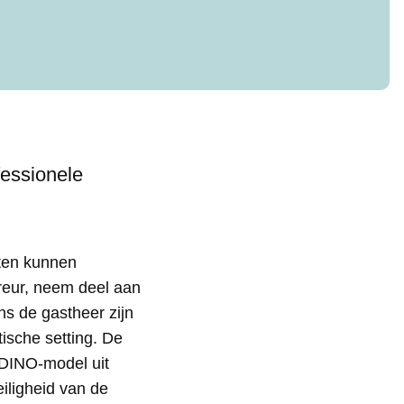
fessionele
ten kunnen
reur, neem deel aan
ns de gastheer zijn
tische setting. De
 DINO-model uit
iligheid van de