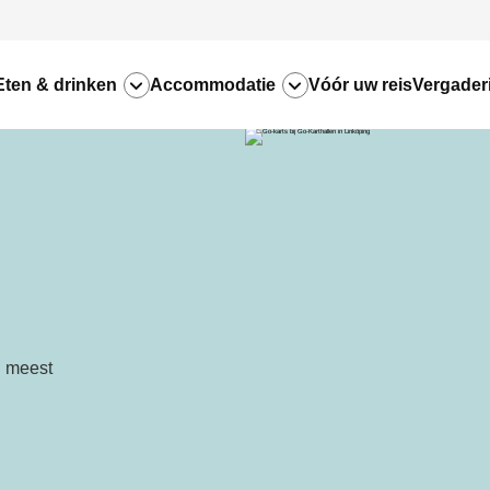
Eten & drinken
Accommodatie
Vóór uw reis
Vergader
n meest