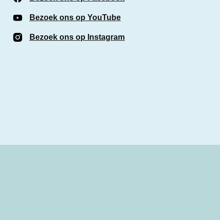
Bezoek ons op YouTube
(Opent in een nieuw venste
Bezoek ons op Instagram
(Opent in een nieuw venst