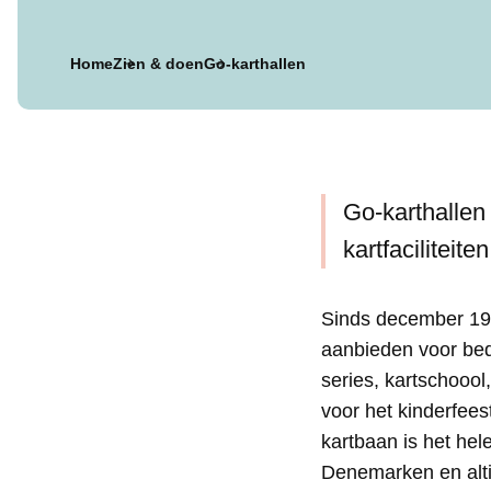
Home
Zien & doen
Go-karthallen
Go-karthallen 
kartfaciliteit
Sinds december 199
aanbieden voor bed
series, kartschoool
voor het kinderfees
kartbaan is het hel
Denemarken en altij