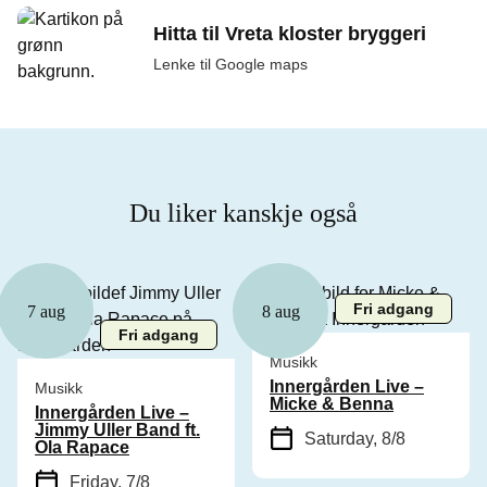
Hitta til Vreta kloster bryggeri
Lenke til Google maps
Du liker kanskje også
Fri adgang
7 aug
8 aug
Fri adgang
Musikk
Innergården Live –
Musikk
Micke & Benna
Innergården Live –
Jimmy Uller Band ft.
Saturday, 8/8
Ola Rapace
Friday, 7/8