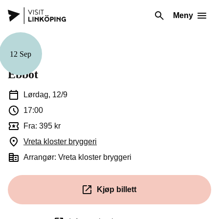
Meny
12 Sep
Musikk
Ebbot
Lørdag, 12/9
17:00
Fra: 395 kr
Vreta kloster bryggeri
(Åpnes i et nytt vindu)
Arrangør: Vreta kloster bryggeri
Kjøp billett
(Åpnes i et nytt vindu)