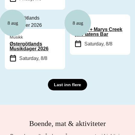
Musikk
8 aug
8 aug
Cyhra + Marys Creek
på Platens Bar
Musikk
Østergötlands
Saturday, 8/8
Musikdager 2026
Saturday, 8/8
Last inn flere
Boende, mat & aktiviteter