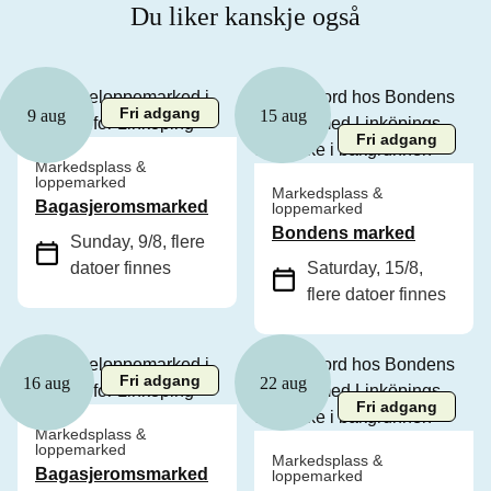
Du liker kanskje også
Fri adgang
9 aug
15 aug
Fri adgang
Markedsplass &
loppemarked
Markedsplass &
Bagasjeromsmarked
loppemarked
Bondens marked
Sunday, 9/8
, flere
datoer finnes
Saturday, 15/8
,
flere datoer finnes
Fri adgang
16 aug
22 aug
Fri adgang
Markedsplass &
loppemarked
Markedsplass &
Bagasjeromsmarked
loppemarked