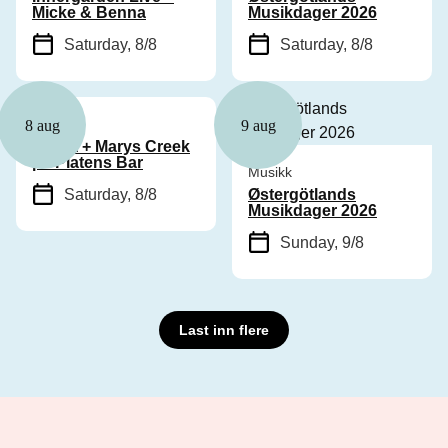
Micke & Benna
Musikdager 2026
Saturday, 8/8
Saturday, 8/8
Musikk
8 aug
9 aug
Cyhra + Marys Creek
på Platens Bar
Musikk
Saturday, 8/8
Østergötlands
Musikdager 2026
Sunday, 9/8
Last inn flere