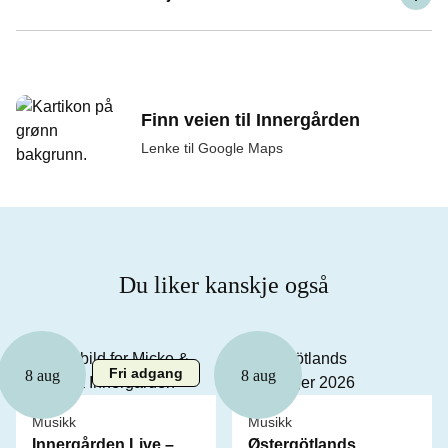
Finn veien til Innergården
Lenke til Google Maps
Du liker kanskje også
Fri adgang
8 aug
8 aug
Musikk
Musikk
Innergården Live –
Østergötlands