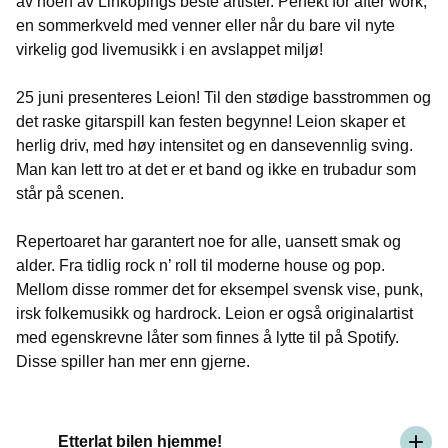
av noen av Linköpings beste artister. Perfekt for after work,
en sommerkveld med venner eller når du bare vil nyte
virkelig god livemusikk i en avslappet miljø!
25 juni presenteres Leion! Til den stødige basstrommen og
det raske gitarspill kan festen begynne! Leion skaper et
herlig driv, med høy intensitet og en dansevennlig sving.
Man kan lett tro at det er et band og ikke en trubadur som
står på scenen.
Repertoaret har garantert noe for alle, uansett smak og
alder. Fra tidlig rock n’ roll til moderne house og pop.
Mellom disse rommer det for eksempel svensk vise, punk,
irsk folkemusikk og hardrock. Leion er også originalartist
med egenskrevne låter som finnes å lytte til på Spotify.
Disse spiller han mer enn gjerne.
Etterlat bilen hjemme!