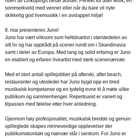
noen av Linköpings beste artister. Perfekt for after work, en
sommerkveld med venner eller når du bare vil nyte
skikkelig god livemusikk i en avslappet miljø!
8. mai presenteres Juno!
Juno har vært virksom som heltidsartist i størstedelen av
sitt liv og har opptrådt på scener rundt om i Skandinavia
samt i deler av Europa. Med lang og solid erfaring er Juno
en etablert og erfaren liveartist med sterk scenenærvær.
Med et stort antall spillejobber på afterski, after beach,
restauranter og utesteder har Juno bygd opp en bred
musikalsk kompetanse og en tydelig evne til å møte ulike
publikum og sammenhenger. Repertoaret er variert og
tilpasses med følelse etter hver anledning.
Gjennom høy profesjonalitet, musikalsk bredde og genuin
spilleglede skapes minneverdige opplevelser der
publikumskontakt og nærvær står i sentrum. For Juno er