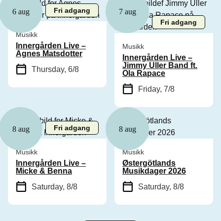
Fri adgang
6 aug
7 aug
Fri adgang
Musikk
Innergården Live –
Musikk
Agnes Matsdotter
Innergården Live –
Jimmy Uller Band ft.
Thursday, 6/8
Ola Rapace
Friday, 7/8
Fri adgang
8 aug
8 aug
Musikk
Musikk
Innergården Live –
Østergötlands
Micke & Benna
Musikdager 2026
Saturday, 8/8
Saturday, 8/8