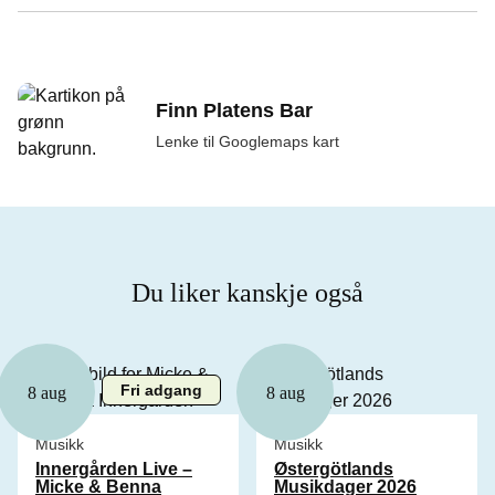
Finn Platens Bar
Lenke til Googlemaps kart
Du liker kanskje også
Fri adgang
8 aug
8 aug
Musikk
Musikk
Innergården Live –
Østergötlands
Micke & Benna
Musikdager 2026