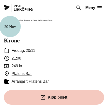
Meny
20 Nov
Musikk
Krone
Fredag, 20/11
21:00
249 kr
Platens Bar
(Åpnes i et nytt vindu)
Arrangør: Platens Bar
Kjøp billett
(Åpnes i et nytt vindu)