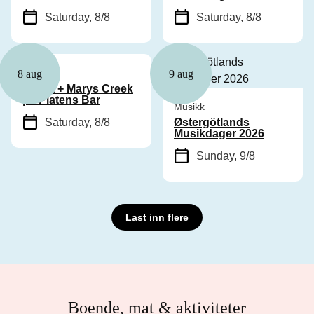
Saturday, 8/8
Saturday, 8/8
Musikk
8 aug
9 aug
Cyhra + Marys Creek
på Platens Bar
Musikk
Saturday, 8/8
Østergötlands
Musikdager 2026
Sunday, 9/8
Last inn flere
Boende, mat & aktiviteter