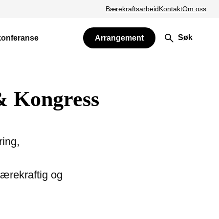
Bærekraftsarbeid
Kontakt
Om oss
Søk
konferanse
Arrangement
& Kongress
ring,
bærekraftig og