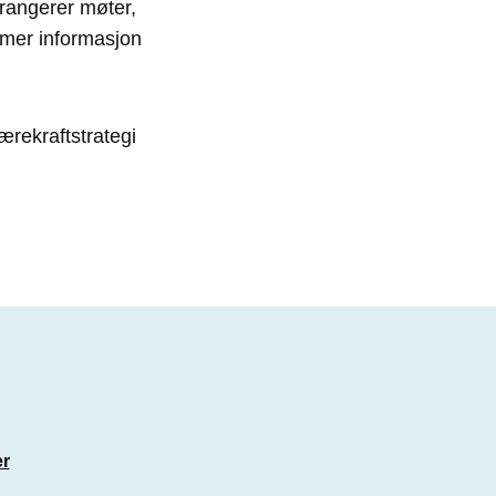
rrangerer møter,
 mer informasjon
ærekraftstrategi
er