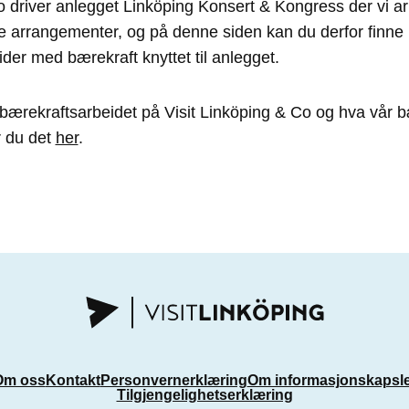
o driver anlegget Linköping Konsert & Kongress der vi a
ke arrangementer, og på denne siden kan du derfor finne
der med bærekraft knyttet til anlegget.
bærekraftsarbeidet på Visit Linköping & Co og hva vår b
Miljø
r du det
her
.
Sertifiseringer
Om oss
Kontakt
Personvernerklæring
Om informasjonskapsl
Tilgjengelighetserklæring