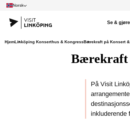
Norsk
Se & gjøre
Hjem
Linköping Konserthus & Kongress
Bærekraft på Konsert 
Bærekraft
På Visit Link
arrangementer
destinasjonsse
inkluderende 