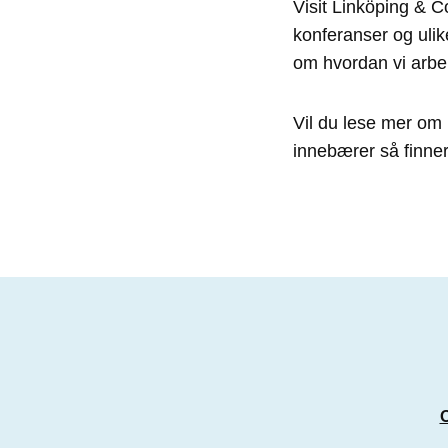
Visit Linköping & C
konferanser og uli
om hvordan vi arbei
Vil du lese mer om 
Mat & Drikke
innebærer så finne
Sosial bærekraft