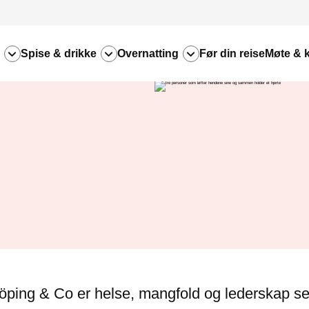
Spise & drikke
Overnatting
Før din reise
Møte & 
köping & Co er helse, mangfold og lederskap se