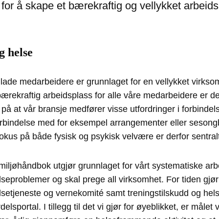
for å skape et bærekraftig og vellykket arbeids
g helse
ade medarbeidere er grunnlaget for en vellykket virksom
rekraftig arbeidsplass for alle våre medarbeidere er derf
på at vår bransje medfører visse utfordringer i forbinde
orbindelse med for eksempel arrangementer eller sesongb
fokus på både fysisk og psykisk velvære er derfor sentralt
miljøhåndbok utgjør grunnlaget for vårt systematiske ar
lseproblemer og skal prege all virksomhet. For tiden gjør 
lsetjeneste og vernekomité samt treningstilskudd og h
rdelsportal. I tillegg til det vi gjør for øyeblikket, er målet