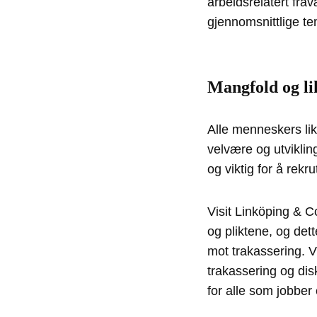
arbeidsrelatert fra
gjennomsnittlige te
Mangfold og li
Alle menneskers lik
velvære og utvikling
og viktig for å rekr
Visit Linköping & C
og pliktene, og dett
mot trakassering. V
trakassering og disk
for alle som jobber 