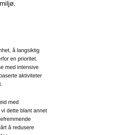
miljø.
het, å langsiktig
or en prioritet.
lse med intensive
aserte aktiviteter
.
beid med
vi dette blant annet
elsefremmende
 vårt å redusere