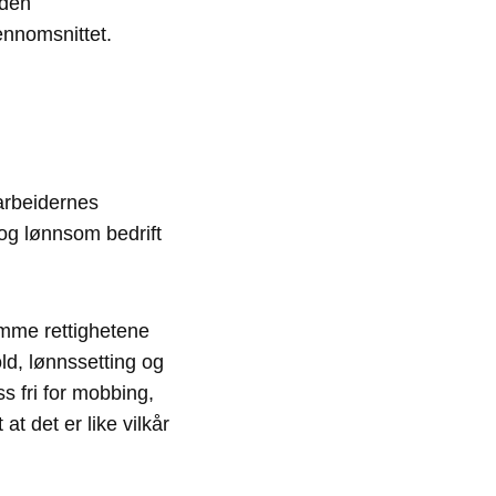
 den
ennomsnittet.
arbeidernes
 og lønnsom bedrift
amme rettighetene
old, lønnssetting og
s fri for mobbing,
t det er like vilkår