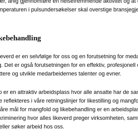
vær, årlig gjennomføre en helsefremmende aktivitet og at
mperaturen i pulsundersøkelser skal overstige bransjegj
kebehandling
everd er en selvfølge for oss og en forutsetning for med
. Det er også forutsetningen for en effektiv, profesjonell
uttere og utvikle medarbeidernes talenter og evner.
o er en attraktiv arbeidsplass hvor alle ansatte har de s
e reflekteres i våre retningslinjer for likestilling og mangf
åre mål for mangfold og likebehandling er en arbeidsplas
riminering hvor alles likeverd preger virksomheten, samt a
eller søker arbeid hos oss.