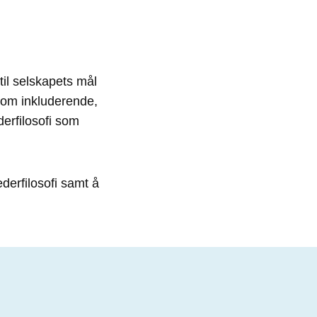
il selskapets mål
 som inkluderende,
derfilosofi som
ederfilosofi samt å