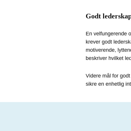
Godt lederska
En velfungerende o
krever godt ledersk
motiverende, lyttend
beskriver hvilket le
Videre mål for godt 
sikre en enhetlig i