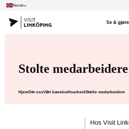
Norsk
Se & gjøre
Stolte medarbeidere
Hjem
Om oss
Vårt bærekraftsarbeid
Stolte medarbeidere
Hos Visit Lin