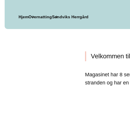
Hjem
Overnatting
Sandviks Herrgård
Velkommen til
Magasinet har 8 sen
stranden og har en 