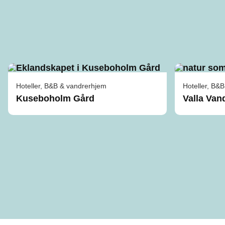
Hoteller, B&B & vandrerhjem
Hoteller, B&
Kuseboholm Gård
Valla Va