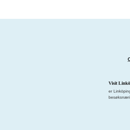
Visit Link
er Linköpin
besøksnæri