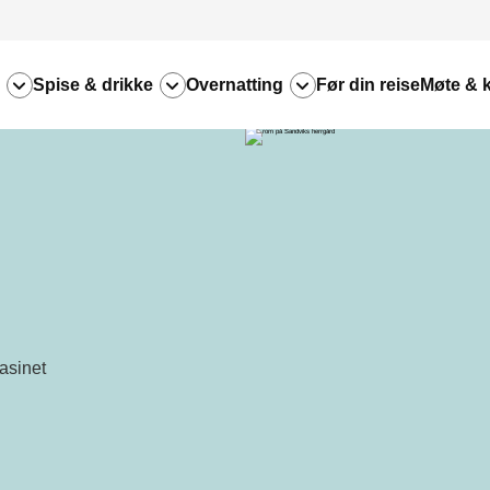
Spise & drikke
Overnatting
Før din reise
Møte & 
asinet