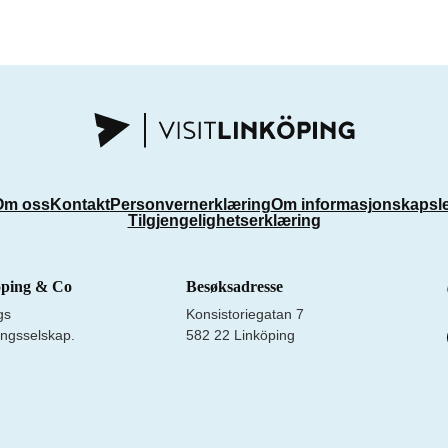
Om oss
Kontakt
Personvernerklæring
Om informasjonskapsl
Tilgjengelighetserklæring
öping & Co
Besøksadresse
gs
Konsistoriegatan 7
ngsselskap.
582 22 Linköping