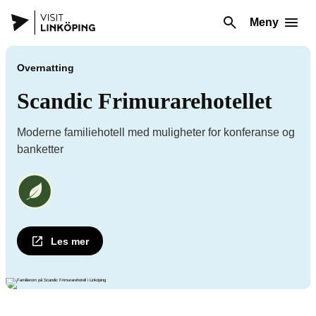
Meny
Overnatting
Scandic Frimurarehotellet
Moderne familiehotell med muligheter for konferanse og
banketter
Vi på Scandic Frimurarehotellet er en Miljøsikret virksomhet
Les mer