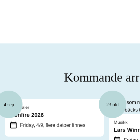
Kommande arra
4 sep
23 okt
Festivaler
Bonfire 2026
Musikk
Friday, 4/9
, flere datoer finnes
Lars Winn