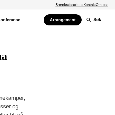
Bærekraftsarbeid
Kontakt
Om oss
Søk
konferanse
Arrangement
na
mmekamper,
esser og
ller bli på