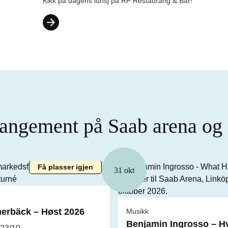
Kikk på dagens lunsj på RP Restaurang & Bar!
ngement på Saab arena og S
Få plasser igjen
31 okt
erbäck – Høst 2026
Musikk
Benjamin Ingrosso – Hv