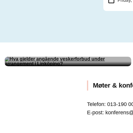
Friday,
Veskeforbud
Møter & konf
Telefon: 013-190 0
E-post: konferens@v