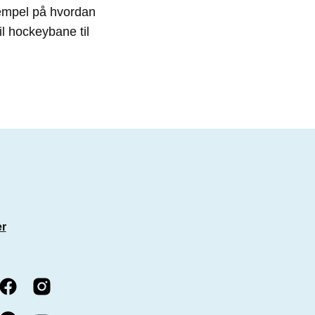
ksempel på hvordan
il hockeybane til
er