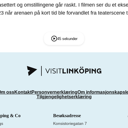
asettert og omstillingene går raskt. I filmen ser du et e
3 når arenaen på kort tid ble forvandlet fra teaterscene t
45 sekunder
Om oss
Kontakt
Personvernerklæring
Om informasjonskapsl
Tilgjengelighetserklæring
öping & Co
Besøksadresse
gs
Konsistoriegatan 7