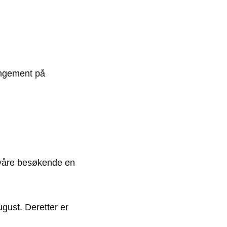
angement på
e våre besøkende en
gust. Deretter er