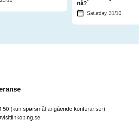
 23/10
nå?
Saturday, 31/10
Finn veien til Saab arena
eranse
0 50 (kun spørsmål angående konferanser)
isitlinkoping.se