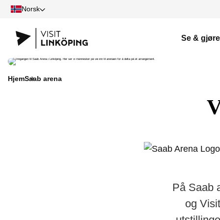
Norsk
Se & gjøre
Hjem
Saab arena
V
På Saab a
og Visi
utstilling