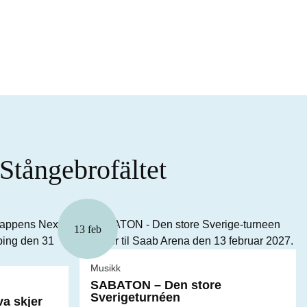
tångebrofältet
13 feb
Musikk
SABATON – Den store
Sverigeturnéen
a skjer