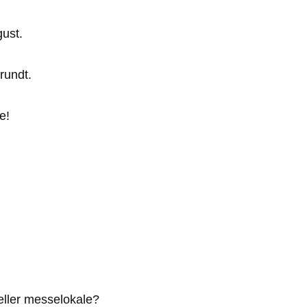
gust.
rundt.
e!
eller messelokale?