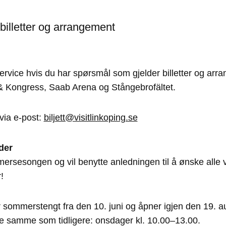
illetter og arrangement
rvice hvis du har spørsmål som gjelder billetter og arr
& Kongress, Saab Arena og Stångebrofältet.
via e-post:
biljett@visitlinkoping.se
der
mersesongen og vil benytte anledningen til å ønske all
!
r sommerstengt fra den 10. juni og åpner igjen den 19. au
de samme som tidligere: onsdager kl. 10.00–13.00.