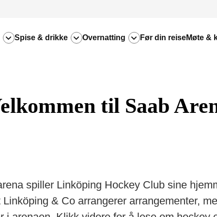
Spise & drikke
Overnatting
Før din reise
Møte & 
elkommen til Saab Are
rena spiller Linköping Hockey Club sine hje
t Linköping & Co arrangerer arrangementer, m
er i arenaen. Klikk videre for å lese om hockey e