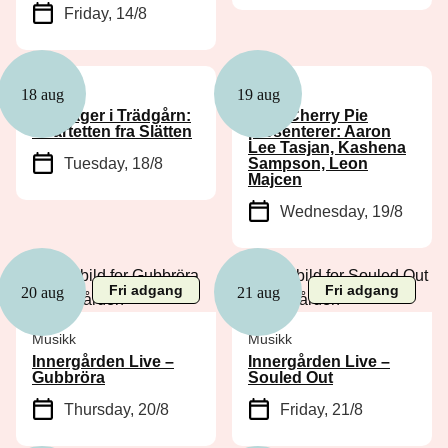
Friday, 14/8
Musikk
Musikk
18 aug
19 aug
Tirsdager i Trädgårn:
Club Cherry Pie
Kvartetten fra Slätten
presenterer: Aaron
Lee Tasjan, Kashena
Tuesday, 18/8
Sampson, Leon
Majcen
Wednesday, 19/8
Fri adgang
Fri adgang
20 aug
21 aug
Musikk
Musikk
Innergården Live –
Innergården Live –
Gubbröra
Souled Out
Thursday, 20/8
Friday, 21/8