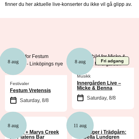
finner du her aktuelle live-konserter du ikke vil gå glipp av.
Fri adgang
8 aug
8 aug
Musikk
Innergården Live –
Festivaler
Micke & Benna
Festum Vretensis
Saturday, 8/8
Saturday, 8/8
Musikk
Musikk
8 aug
11 aug
Cyhra + Marys Creek
Tirsdager i Trädgårn:
på Platens Bar
Isabella Lundgren