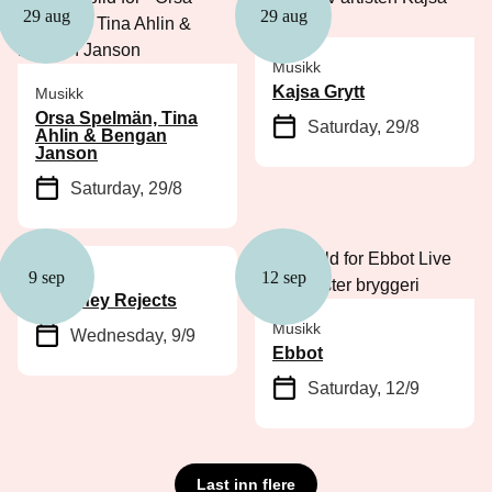
29 aug
29 aug
Musikk
Kajsa Grytt
Musikk
Orsa Spelmän, Tina
Saturday, 29/8
Ahlin & Bengan
Janson
Saturday, 29/8
Musikk
9 sep
12 sep
Cockney Rejects
Musikk
Wednesday, 9/9
Ebbot
Saturday, 12/9
Last inn flere