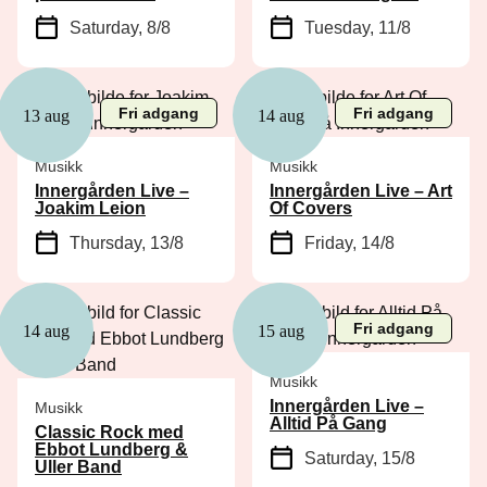
Saturday, 8/8
Tuesday, 11/8
Fri adgang
Fri adgang
13 aug
14 aug
Musikk
Musikk
Innergården Live –
Innergården Live – Art
Joakim Leion
Of Covers
Thursday, 13/8
Friday, 14/8
Fri adgang
14 aug
15 aug
Musikk
Innergården Live –
Musikk
Alltid På Gang
Classic Rock med
Ebbot Lundberg &
Saturday, 15/8
Uller Band