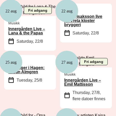
Fri adgang
Musikk
22 aug
22 aug
Patrik Isaksson live
på Vreta kloster
Musikk
bryggeri
Innergården Live –
Lana & the Papas
Saturday, 22/8
Saturday, 22/8
Fri adgang
Musikk
25 aug
27 aug
Tirsdager i Hagen:
Martin Almgren
Musikk
Tuesday, 25/8
Innergården Live –
Emil Mattisson
Thursday, 27/8
,
flere datoer finnes