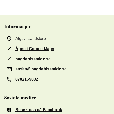
Informasjon
Alguvi Landstorp
Åpne i Google Maps
hagdahlssmide.se
stefan@hagdahlssmide.se
0702169832
Sosiale medier
Besøk oss på Facebook
(Åpnes i et nytt vindu)