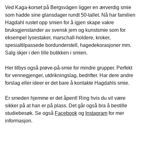
Ved Kaga-korset på Bergsvägen ligger en ærverdig smie
som hadde sine glansdager rundt 50-tallet. Nå har familien
Hagdahl rustet opp smien for å igjen skape vakre
bruksgjenstander av svensk jern og kunstsmie som for
eksempel lysestaker, marschall-holdere, kroker,
spesialtilpassede bordunderstell, hagedekorasjoner mm.
Salg skjer i den lille butikken i smien.
Her tilbys også prøve-på-smie for mindre grupper. Perfekt
for vennegjenger, utdrikningslag, bedrifter. Har dere andre
forslag eller ideer er det bare å kontakte Hagdahls smie.
Er smeden hjemme er det åpent! Ring hvis du vil være
sikker på at han er på plass. Det går også bra å bestille
studiebesøk. Se også
Facebook
og
Instagram
for mer
informasjon.