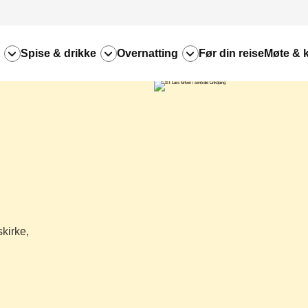
Spise & drikke
Overnatting
Før din reise
Møte & 
skirke,