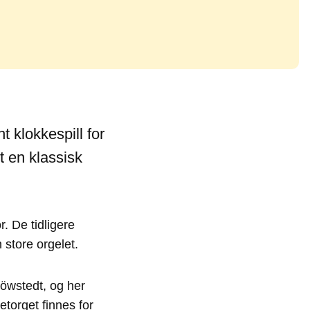
nt klokkespill for
t en klassisk
r. De tidligere
 store orgelet.
 Löwstedt, og her
torget finnes for