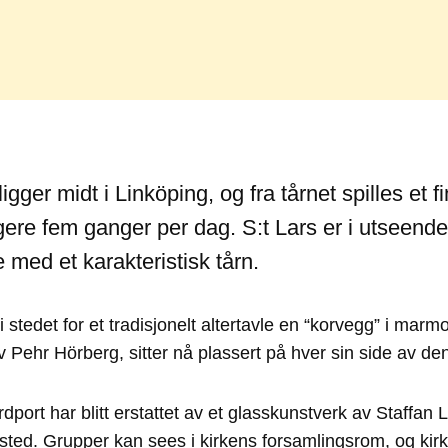
ligger midt i Linköping, og fra tårnet spilles et fi
ere fem ganger per dag. S:t Lars er i utseende
e med et karakteristisk tårn.
 i stedet for et tradisjonelt altertavle en “korvegg” i marmo
v Pehr Hörberg, sitter nå plassert på hver sin side av den
rdport har blitt erstattet av et glasskunstverk av Staffan
sted. Grupper kan sees i kirkens forsamlingsrom, og kirke