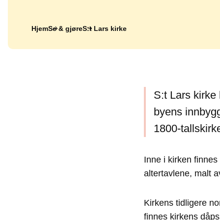
Hjem
Se & gjøre
S:t Lars kirke
S:t Lars kirke 
byens innbygg
1800-tallskirk
Inne i kirken finnes
altertavlene, malt a
Kirkens tidligere no
finnes kirkens dåps