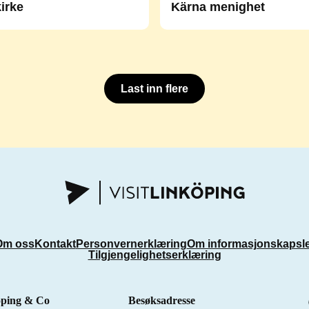
irke
Kärna menighet
Last inn flere
Om oss
Kontakt
Personvernerklæring
Om informasjonskapsl
Tilgjengelighetserklæring
öping & Co
Besøksadresse