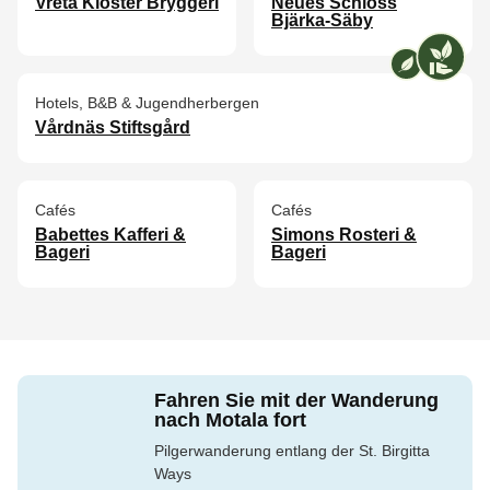
Vreta Kloster Bryggeri
Neues Schloss
Bjärka-Säby
Wir von [AN
Hotels, B&B & Jugendherbergen
Vårdnäs Stiftsgård
Cafés
Cafés
Babettes Kafferi &
Simons Rosteri &
Bageri
Bageri
Fahren Sie mit der Wanderung
nach Motala fort
Pilgerwanderung entlang der St. Birgitta
Ways