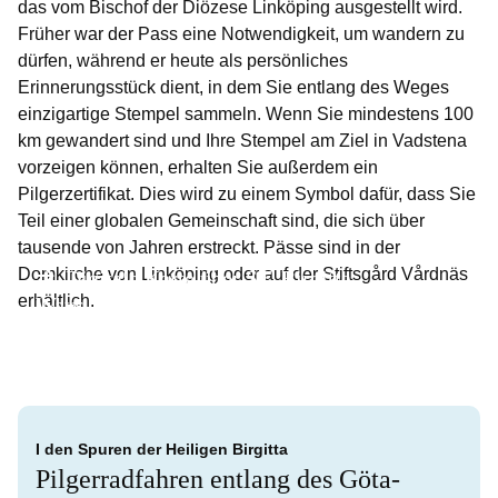
das vom Bischof der Diözese Linköping ausgestellt wird.
Früher war der Pass eine Notwendigkeit, um wandern zu
dürfen, während er heute als persönliches
Erinnerungsstück dient, in dem Sie entlang des Weges
einzigartige Stempel sammeln. Wenn Sie mindestens 100
km gewandert sind und Ihre Stempel am Ziel in Vadstena
vorzeigen können, erhalten Sie außerdem ein
Pilgerzertifikat. Dies wird zu einem Symbol dafür, dass Sie
Teil einer globalen Gemeinschaft sind, die sich über
tausende von Jahren erstreckt. Pässe sind in der
Domkirche von Linköping oder auf der Stiftsgård Vårdnäs
Digitale Karte über ST. Birgitta
erhältlich.
Ways
Packtipps und Ausrüstung
Pilgerpass
I den Spuren der Heiligen Birgitta
Pilgerradfahren entlang des Göta-