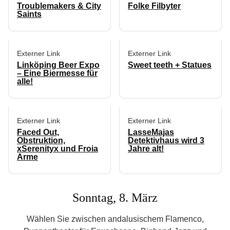
Troublemakers & City
Folke Filbyter
Saints
Externer Link
Externer Link
Linköping Beer Expo
Sweet teeth + Statues
– Eine Biermesse für
alle!
Externer Link
Externer Link
Faced Out,
LasseMajas
Obstruktion,
Detektivhaus wird 3
xSerenityx und Froia
Jahre alt!
Arme
Sonntag, 8. März
Wählen Sie zwischen andalusischem Flamenco,