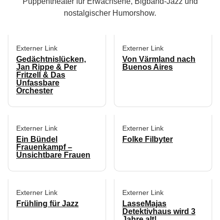
Puppentheater für Erwachsene, Bigband-Jazz und
nostalgischer Humorshow.
Externer Link
Externer Link
Gedächtnislücken,
Von Värmland nach
Jan Rippe & Per
Buenos Aires
Fritzell & Das
Unfassbare
Orchester
Externer Link
Externer Link
Ein Bündel
Folke Filbyter
Frauenkampf –
Unsichtbare Frauen
Externer Link
Externer Link
Frühling für Jazz
LasseMajas
Detektivhaus wird 3
Jahre alt!