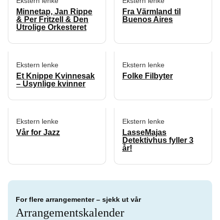
Ekstern lenke
Ekstern lenke
Minnetap, Jan Rippe
Fra Värmland til
& Per Fritzell & Den
Buenos Aires
Utrolige Orkesteret
Ekstern lenke
Ekstern lenke
Et Knippe Kvinnesak
Folke Filbyter
– Usynlige kvinner
Ekstern lenke
Ekstern lenke
Vår for Jazz
LasseMajas
Detektivhus fyller 3
år!
For flere arrangementer – sjekk ut vår
Arrangementskalender