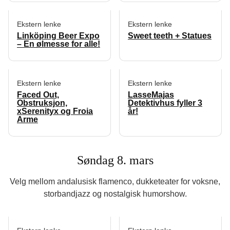
Ekstern lenke
Ekstern lenke
Linköping Beer Expo
Sweet teeth + Statues
– En ølmesse for alle!
Ekstern lenke
Ekstern lenke
Faced Out,
LasseMajas
Obstruksjon,
Detektivhus fyller 3
xSerenityx og Froia
år!
Arme
Søndag 8. mars
Velg mellom andalusisk flamenco, dukketeater for voksne,
storbandjazz og nostalgisk humorshow.