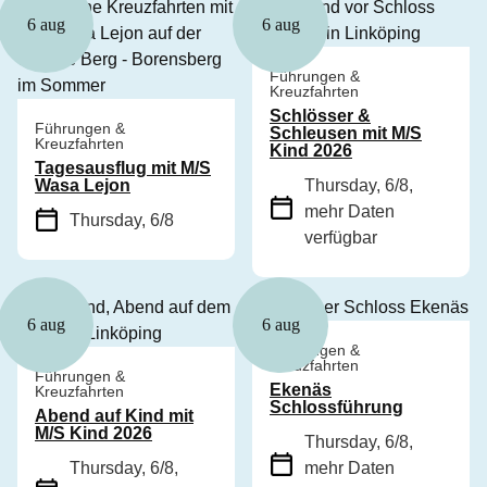
6 aug
6 aug
Führungen &
Kreuzfahrten
Schlösser &
Führungen &
Schleusen mit M/S
Kreuzfahrten
Kind 2026
Tagesausflug mit M/S
Wasa Lejon
Thursday, 6/8
,
mehr Daten
Thursday, 6/8
verfügbar
6 aug
6 aug
Führungen &
Kreuzfahrten
Führungen &
Ekenäs
Kreuzfahrten
Schlossführung
Abend auf Kind mit
M/S Kind 2026
Thursday, 6/8
,
Thursday, 6/8
,
mehr Daten