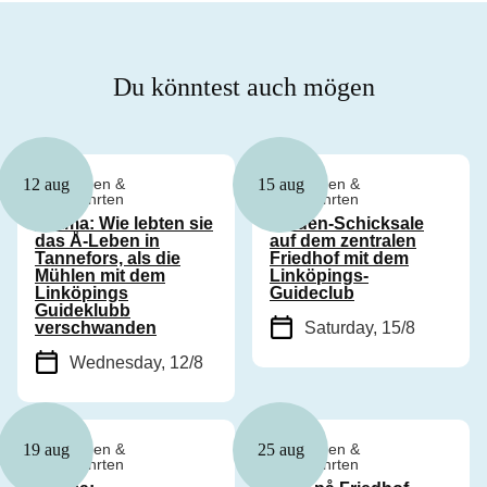
Du könntest auch mögen
Führungen &
Führungen &
12 aug
15 aug
Kreuzfahrten
Kreuzfahrten
Drama: Wie lebten sie
Frauen-Schicksale
das Å-Leben in
auf dem zentralen
Tannefors, als die
Friedhof mit dem
Mühlen mit dem
Linköpings-
Linköpings
Guideclub
Guideklubb
verschwanden
Saturday, 15/8
Wednesday, 12/8
Freier Eintritt
Führungen &
Führungen &
19 aug
25 aug
Kreuzfahrten
Kreuzfahrten