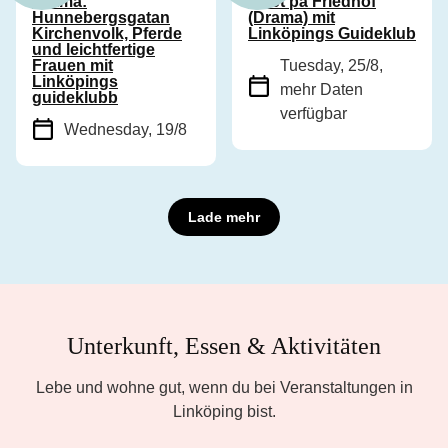
Drama:
Livet på Friedhof
Hunnebergsgatan
(Drama) mit
Kirchenvolk, Pferde
Linköpings Guideklub
und leichtfertige
Frauen mit
Tuesday, 25/8
,
Linköpings
mehr Daten
guideklubb
verfügbar
Wednesday, 19/8
Lade mehr
Unterkunft, Essen & Aktivitäten
Lebe und wohne gut, wenn du bei Veranstaltungen in
Linköping bist.