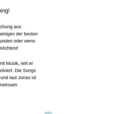
ing!
schung aus
einigen der besten
reunden oder wenn
möchtest!
it Musik, seit er
olviert. Die Songs
nd laut Jonas ist
emeinsam