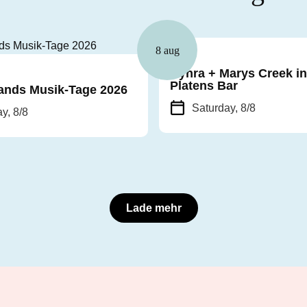
8 aug
Musik
Cyhra + Marys Creek in
Platens Bar
ands Musik-Tage 2026
Saturday, 8/8
y, 8/8
Lade mehr