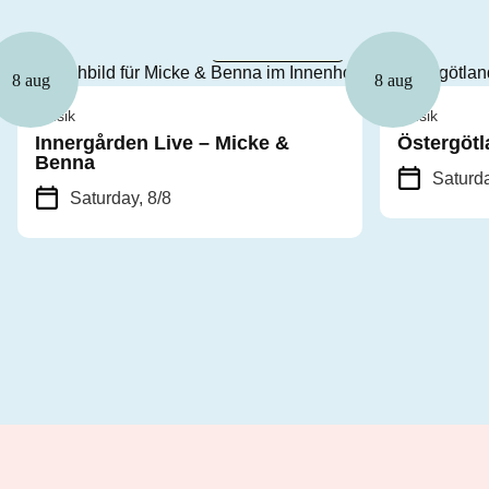
Freier Eintritt
8 aug
8 aug
Musik
Musik
Innergården Live – Micke &
Östergötl
Benna
Saturda
Saturday, 8/8