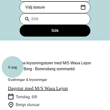
Välj datum
(Datumformat: yyyy-mm-dd)
Sök
Sök
6 aug
Guidningar & kryssningar
Dagstur med M/S Wasa Lejon
Torsdag, 6/8
Bergs slussar