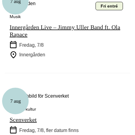
7 aug
Fri entré
Musik
Innergården Live – Jimmy Uller Band ft. Ola
Rapace
Fredag, 7/8
Innergården
7 aug
Konst & kultur
Scenverket
Fredag, 7/8
, fler datum finns