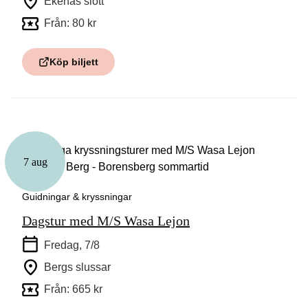
Ekenäs slott
Från: 80 kr
Köp biljett
7 aug
Guidningar & kryssningar
Dagstur med M/S Wasa Lejon
Fredag, 7/8
Bergs slussar
Från: 665 kr