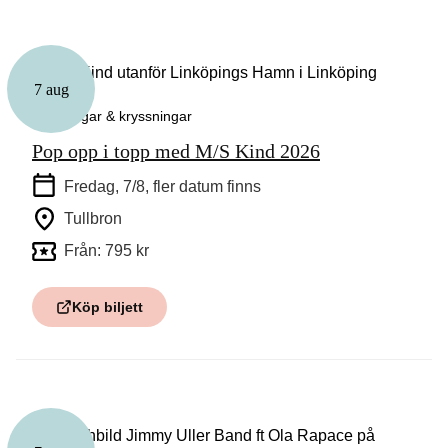
7 aug
Guidningar & kryssningar
Pop opp i topp med M/S Kind 2026
Fredag, 7/8
, fler datum finns
Tullbron
Från: 795 kr
Köp biljett