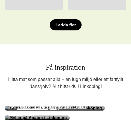
Ladda fler
Få inspiration
Hitta mat som passar alla – en lugn miljö eller ett fartfyllt
dansgolv? Allt hittar du i Linköping!
Familjevänliga restauranger
Linköpings mysiga plugg- &
hängställen
Gårdsförsäljning & ölutbud i
Festa i Linköping
Linköping