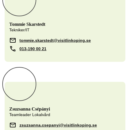
Tommie Skarstedt
Tekniker/IT
tommie.skarstedt@visitlinkoping.se
013-190 00 21
Zsuzsanna Csépányi
Teamleader Lokalvård
zsuzsanna.csepanyi@visitlinkoping.se