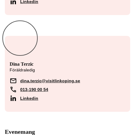
Linkedin
Dina Terzic
Föräldraledig
dina.terzic@visitlinkoping.se
013-190 00 54
Linkedin
Evenemang