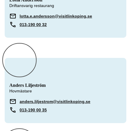
Driftansvarig restaurang
lotta.e.andersson@visitlinkoping.se
013-190 00 32
Anders Liljeström
Hovmästare
anders.liljestrom@visitlinkoping.se
013-190 00 35