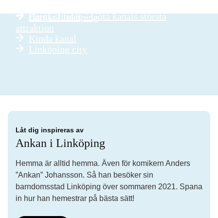
Bergs slussar – Göta kanals största
Gamla Linköping
attraktion
Kinda kanal
Linköping city
Låt dig inspireras av
Ankan i Linköping
Hemma är alltid hemma. Även för komikern Anders
”Ankan” Johansson. Så han besöker sin
barndomsstad Linköping över sommaren 2021. Spana
in hur han hemestrar på bästa sätt!