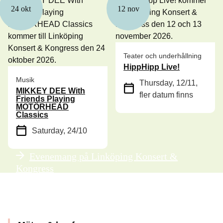
24 okt
12 nov
Teater och underhållning
HippHipp Live!
Musik
Thursday, 12/11
,
MIKKEY DEE With
fler datum finns
Friends Playing
MOTÖRHEAD
Classics
Saturday, 24/10
Evenemang på Linköping Konsert &
Kongress
Frågor & svar för evenemang