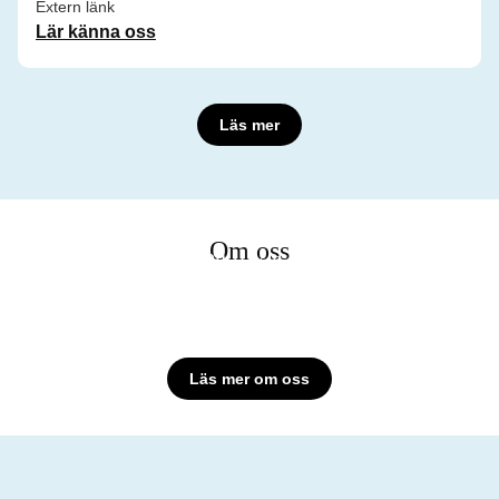
Extern länk
Lär känna oss
Läs mer
Om oss
Om anläggningen
Hållbarhet på Konsert & Kongress
Kontakt
Läs mer om oss