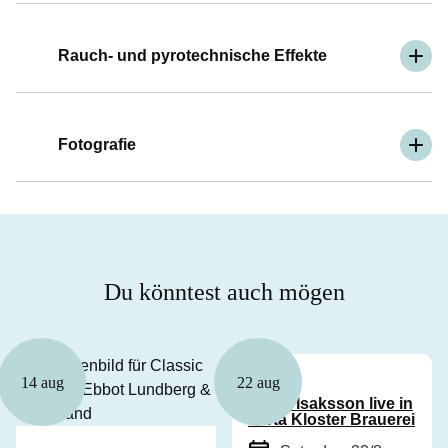
Rauch- und pyrotechnische Effekte
Fotografie
Du könntest auch mögen
Musik
14 aug
22 aug
Patrik Isaksson live in
Vreta Kloster Brauerei