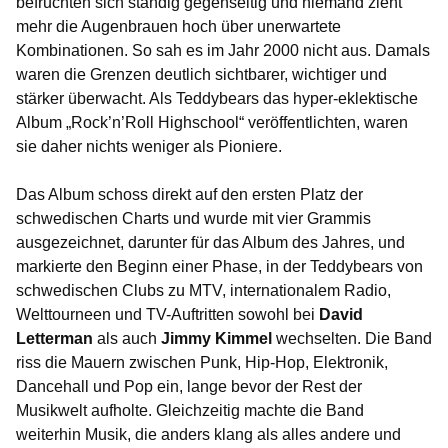
befruchten sich ständig gegenseitig und niemand zieht
mehr die Augenbrauen hoch über unerwartete
Kombinationen. So sah es im Jahr 2000 nicht aus. Damals
waren die Grenzen deutlich sichtbarer, wichtiger und
stärker überwacht. Als Teddybears das hyper-eklektische
Album „Rock’n’Roll Highschool“ veröffentlichten, waren
sie daher nichts weniger als Pioniere.
Das Album schoss direkt auf den ersten Platz der
schwedischen Charts und wurde mit vier Grammis
ausgezeichnet, darunter für das Album des Jahres, und
markierte den Beginn einer Phase, in der Teddybears von
schwedischen Clubs zu MTV, internationalem Radio,
Welttourneen und TV-Auftritten sowohl bei
David
Letterman
als auch
Jimmy Kimmel
wechselten. Die Band
riss die Mauern zwischen Punk, Hip-Hop, Elektronik,
Dancehall und Pop ein, lange bevor der Rest der
Musikwelt aufholte. Gleichzeitig machte die Band
weiterhin Musik, die anders klang als alles andere und