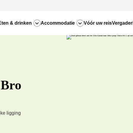
Eten & drinken
Accommodatie
Vóór uw reis
Vergader
 Bro
ke ligging