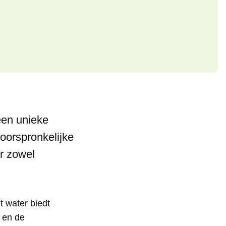
een unieke
 oorspronkelijke
r zowel
t water biedt
l en de