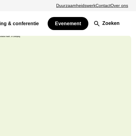
Duurzaamheidswerk
Contact
Over ons
Zoeken
ing & conferentie
Evenement