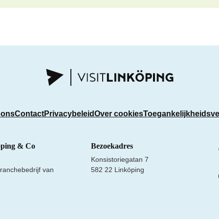
 ons
Contact
Privacybeleid
Over cookies
Toegankelijkheidsve
öping & Co
Bezoekadres
Konsistoriegatan 7
ranchebedrijf van
582 22 Linköping