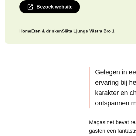
Bezoek website
Home
Eten & drinken
Släta Ljungs Västra Bro 1
Gelegen in ee
ervaring bij h
karakter en c
ontspannen ma
Magasinet bevat res
gasten een fantasti