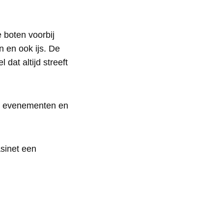
 boten voorbij
n en ook ijs. De
dat altijd streeft
or evenementen en
asinet een