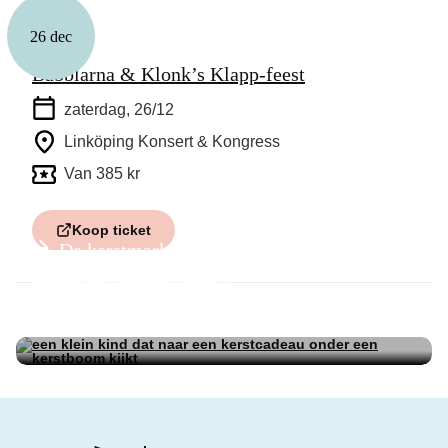
26 dec
Familie
Babblarna & Klonk’s Klapp-feest
zaterdag, 26/12
Linköping Konsert & Kongress
Van 385 kr
Koop ticket
De kerstmarkten van dit jaar in
Linköping en omgeving
Geschenktips in Linköping